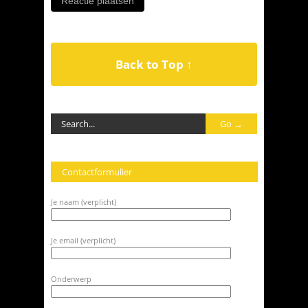
Back to Top ↑
Contactformulier
Je naam (verplicht)
Je email (verplicht)
Onderwerp