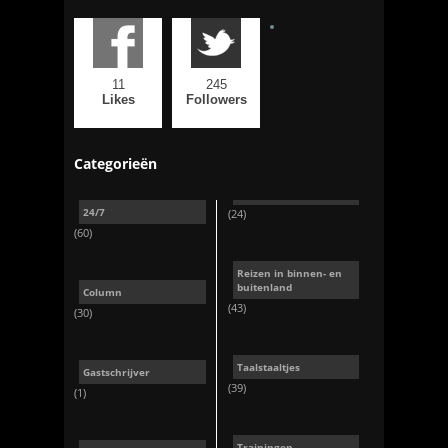
11
245
Likes
Followers
Categorieën
24/7
(24)
(60)
Reizen in binnen- en
buitenland
Column
(43)
(30)
Taalstaaltjes
Gastschrijver
(39)
(1)
Trainingen