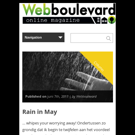
Column
Published on
juni 7th, 2017 |
by Webboulevard
Rain in May
… whipes your worrying away! Ondertussen zo
grondig dat ik begin te twijfelen aan het voordeel