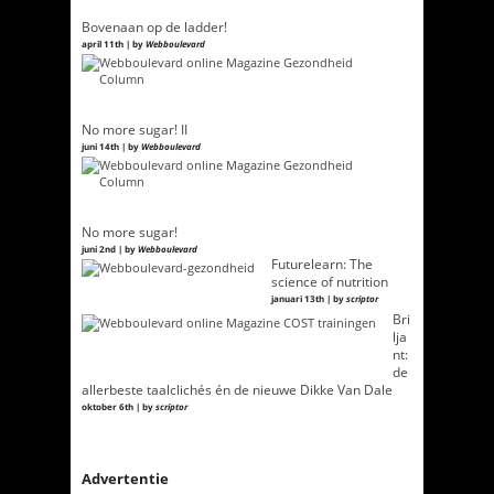
Bovenaan op de ladder!
april 11th | by
Webboulevard
No more sugar! II
juni 14th | by
Webboulevard
No more sugar!
juni 2nd | by
Webboulevard
Futurelearn: The
science of nutrition
januari 13th | by
scriptor
Bri
lja
nt:
de
allerbeste taalclichés én de nieuwe Dikke Van Dale
oktober 6th | by
scriptor
Advertentie