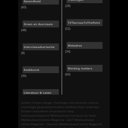
Gezondheid
(28)
(60)
TXTbureauToThePoint
Groen en duurzaam
(52)
(48)
Webadres
Interviewadvertentie
(34)
(8)
Working matters
Kookkunst
(60)
(36)
Literatuur & Lezen
artikel
climate change: challenges and solutions
column
etymologie
gesprekstechnieken
knoflook
lezen
onderwijs
Scriptor tekstadvies en-productie
Soep
txtbureautothepoint
Webboulevard literatuur en lezen
Webboulevard online Magazine - 24/7
Webboulevard
online Magazine - Columns
Webboulevard online Magazine