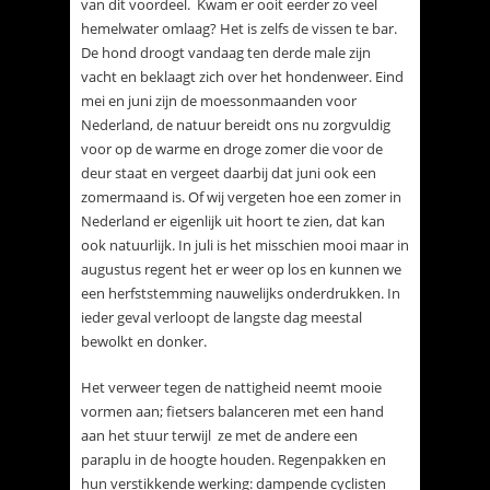
van dit voordeel. Kwam er ooit eerder zo veel
hemelwater omlaag? Het is zelfs de vissen te bar.
De hond droogt vandaag ten derde male zijn
vacht en beklaagt zich over het hondenweer. Eind
mei en juni zijn de moessonmaanden voor
Nederland, de natuur bereidt ons nu zorgvuldig
voor op de warme en droge zomer die voor de
deur staat en vergeet daarbij dat juni ook een
zomermaand is. Of wij vergeten hoe een zomer in
Nederland er eigenlijk uit hoort te zien, dat kan
ook natuurlijk. In juli is het misschien mooi maar in
augustus regent het er weer op los en kunnen we
een herfststemming nauwelijks onderdrukken. In
ieder geval verloopt de langste dag meestal
bewolkt en donker.
Het verweer tegen de nattigheid neemt mooie
vormen aan; fietsers balanceren met een hand
aan het stuur terwijl ze met de andere een
paraplu in de hoogte houden. Regenpakken en
hun verstikkende werking: dampende cyclisten