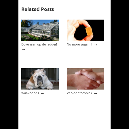
Related Posts
→
Bovenaan op de ladder!
No more sugar! II
→
→
→
Waakhonds
Verkooptechniek