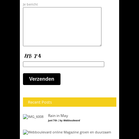
Je bericht
Recent Posts
Rain in May
juni 7th | by
Webboulevard