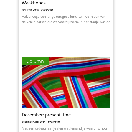
Waakhonds
juni 11th, 2015 |
by scriptor
Halverwege een lange terugreis lunchten we in een van
de vele plaatsen die we voorbijreden. In het stadje was de
Column
December: present time
december 3rd, 2014 |
by scriptor
Met een cadeau laat je zien wat iemand je waard is, nou