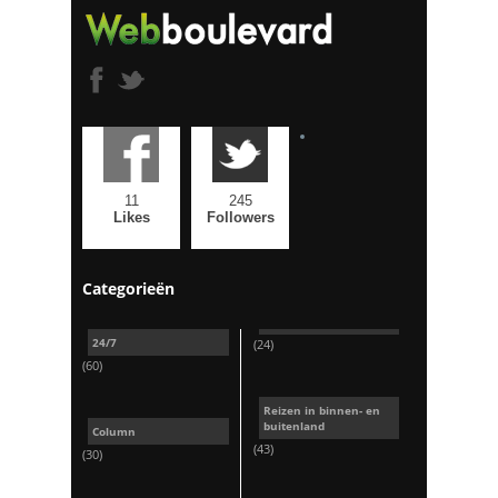
11
245
Likes
Followers
Categorieën
24/7
(24)
(60)
Reizen in binnen- en
buitenland
Column
(43)
(30)