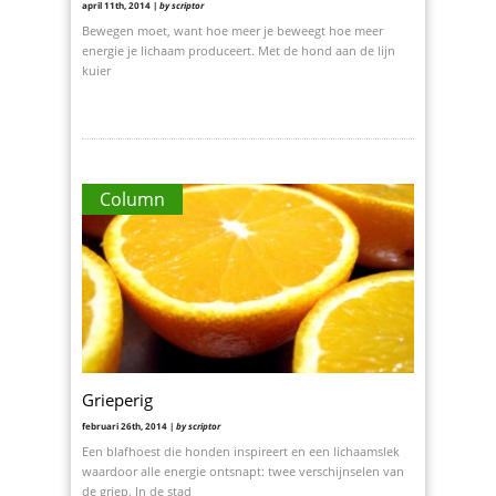
april 11th, 2014 |
by scriptor
Bewegen moet, want hoe meer je beweegt hoe meer
energie je lichaam produceert. Met de hond aan de lijn
kuier
Column
Grieperig
februari 26th, 2014 |
by scriptor
Een blafhoest die honden inspireert en een lichaamslek
waardoor alle energie ontsnapt: twee verschijnselen van
de griep. In de stad