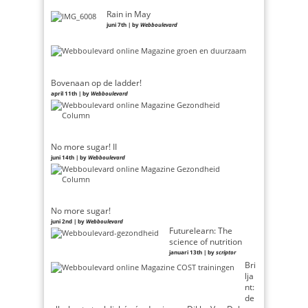
Rain in May
juni 7th | by
Webboulevard
Bovenaan op de ladder!
april 11th | by
Webboulevard
No more sugar! II
juni 14th | by
Webboulevard
No more sugar!
juni 2nd | by
Webboulevard
Futurelearn: The
science of nutrition
januari 13th | by
scriptor
Bri
lja
nt:
de