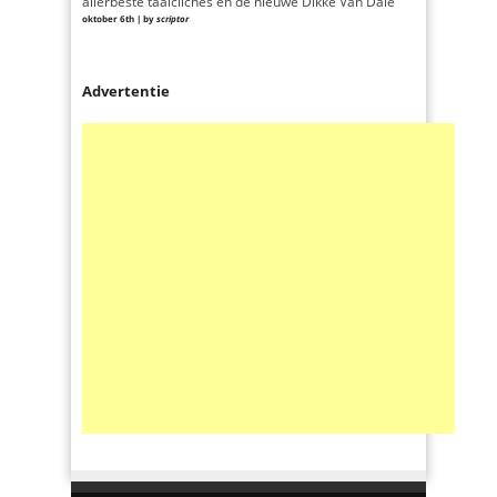
allerbeste taalclichés én de nieuwe Dikke Van Dale
oktober 6th | by
scriptor
Advertentie