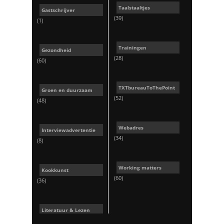
Taalstaaltjes
Gastschrijver
(39)
(1)
Trainingen
Gezondheid
(28)
(60)
TXTbureauToThePoint
Groen en duurzaam
(52)
(48)
Webadres
Interviewadvertentie
(34)
(8)
Working matters
Kookkunst
(60)
(36)
Literatuur & Lezen