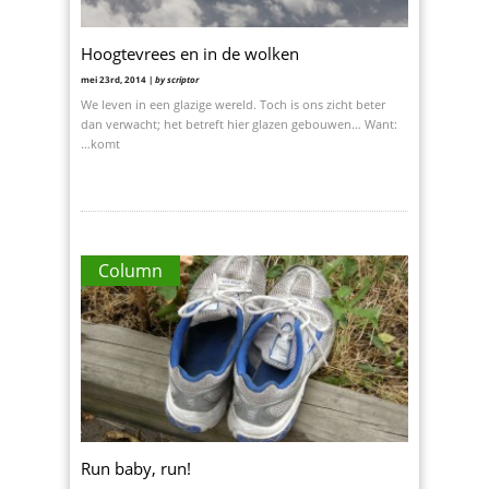
Hoogtevrees en in de wolken
mei 23rd, 2014 |
by scriptor
We leven in een glazige wereld. Toch is ons zicht beter
dan verwacht; het betreft hier glazen gebouwen… Want:
…komt
Column
Run baby, run!