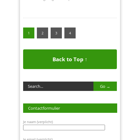
1
2
3
4
Back to Top ↑
Contactformulier
Je naam (verplicht)
Je email (verplicht)