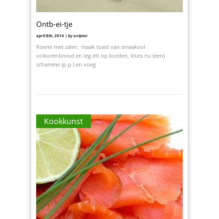
Ontb-ei-tje
april 8th, 2014 |
by scriptor
Roerei met zalm: maak toast van smaakvol
volkorenbrood en leg dit op borden, kluts nu (een)
scharrelei (p.p.) en voeg
Kookkunst