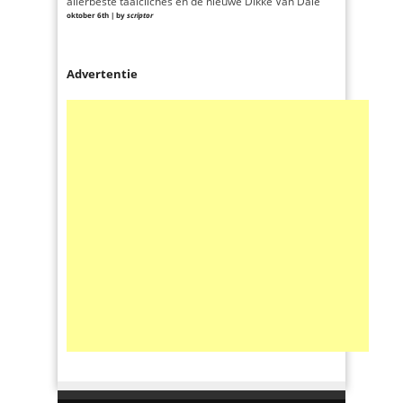
allerbeste taalclichés én de nieuwe Dikke Van Dale
oktober 6th | by
scriptor
Advertentie