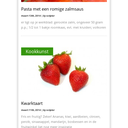
Pasta met een romige zalmsaus
maart 13th, 2014 |
by scriptor
er ligt op je werkblad: gerookte zalm, ongeveer 50 gram
p.p.; 1/2 tot 1 bakje roomkaas, evt. met kruiden; volkoren
Kookkunst
Kwarktaart
maart 11th, 2014 |
by scriptor
Fris en fruitig? Zeker! Ananas, kiwi, aardbeien, citroen,
perzik, sinaasappel, mandarijn, bosbessen en in de
fruitwinkel ligt nog meer inspiratie