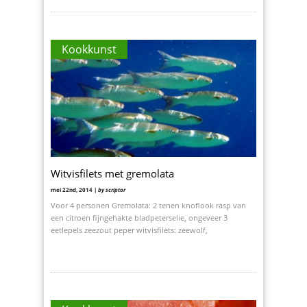
Kookkunst
Witvisfilets met gremolata
mei 22nd, 2014 |
by scriptor
Voor 4 personen Gremolata: 2 tenen knoflook rasp van
een citroen fijngehakte bladpeterselie, ongeveer 3
eetlepels zeezout peper witvisfilets: zeewolf,