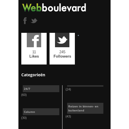
11
245
Likes
Followers
Categorieën
24/7
(24)
(60)
Reizen in binnen- en
buitenland
Column
(43)
(30)