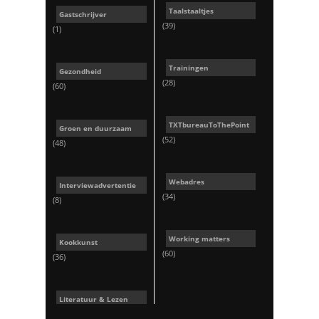
Taalstaaltjes
Gastschrijver
(39)
(1)
Trainingen
Gezondheid
(28)
(60)
TXTbureauToThePoint
Groen en duurzaam
(52)
(48)
Webadres
Interviewadvertentie
(34)
(8)
Working matters
Kookkunst
(60)
(36)
Literatuur & Lezen