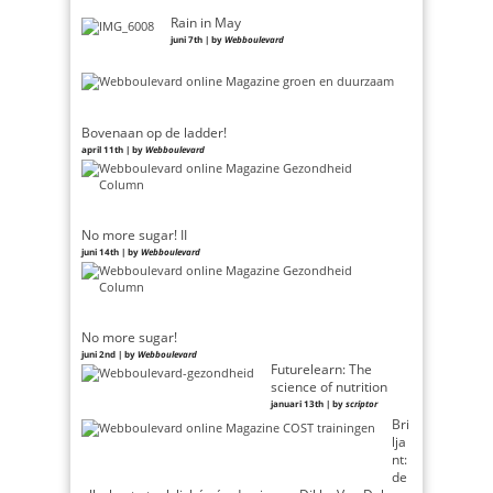
Rain in May
juni 7th | by
Webboulevard
Bovenaan op de ladder!
april 11th | by
Webboulevard
No more sugar! II
juni 14th | by
Webboulevard
No more sugar!
juni 2nd | by
Webboulevard
Futurelearn: The
science of nutrition
januari 13th | by
scriptor
Bri
lja
nt:
de