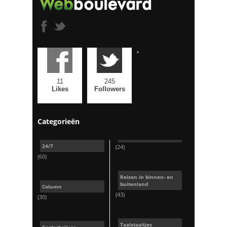
11
245
Likes
Followers
Categorieën
24/7
(24)
(60)
Reizen in binnen- en
buitenland
Column
(43)
(30)
Taalstaaltjes
Gastschrijver