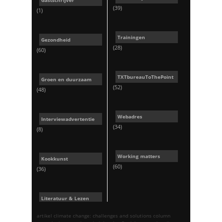
(39)
(1)
Trainingen
Gezondheid
(28)
(60)
TXTbureauToThePoint
Groen en duurzaam
(52)
(48)
Webadres
Interviewadvertentie
(34)
(8)
Working matters
Kookkunst
(60)
(36)
Literatuur & Lezen
artikel
climate change: challenges and solutions
column