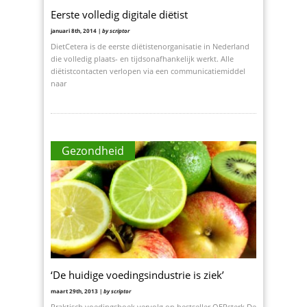
Eerste volledig digitale diëtist
januari 8th, 2014 |
by scriptor
DietCetera is de eerste diëtistenorganisatie in Nederland
die volledig plaats- en tijdsonafhankelijk werkt. Alle
diëtistcontacten verlopen via een communicatiemiddel
naar
Gezondheid
‘De huidige voedingsindustrie is ziek’
maart 29th, 2013 |
by scriptor
Praktisch voedingsboek vervolg op bestseller OERsterk De