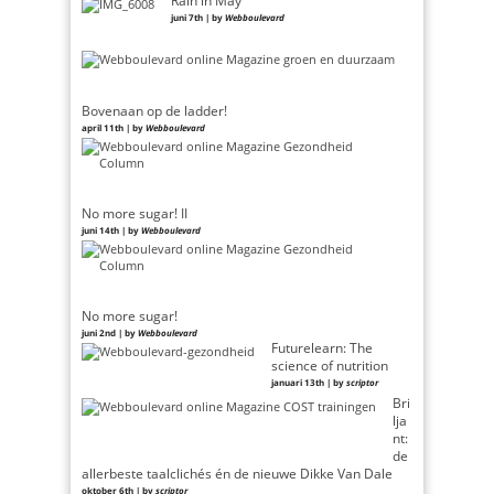
juni 7th | by
Webboulevard
Bovenaan op de ladder!
april 11th | by
Webboulevard
No more sugar! II
juni 14th | by
Webboulevard
No more sugar!
juni 2nd | by
Webboulevard
Futurelearn: The
science of nutrition
januari 13th | by
scriptor
Bri
lja
nt:
de
allerbeste taalclichés én de nieuwe Dikke Van Dale
oktober 6th | by
scriptor