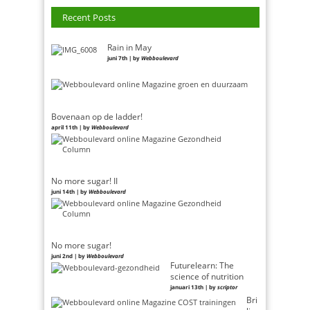
Recent Posts
Rain in May
juni 7th | by
Webboulevard
Bovenaan op de ladder!
april 11th | by
Webboulevard
No more sugar! II
juni 14th | by
Webboulevard
No more sugar!
juni 2nd | by
Webboulevard
Futurelearn: The
science of nutrition
januari 13th | by
scriptor
Bri