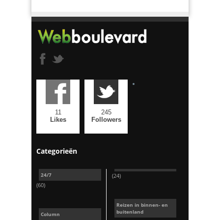
11
245
Likes
Followers
Categorieën
24/7
(24)
(60)
Reizen in binnen- en
buitenland
Column