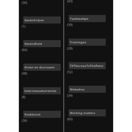
(43)
(30)
Taalstaaltjes
Gastschrijver
(39)
(1)
Trainingen
Gezondheid
(28)
(60)
TXTbureauToThePoint
Groen en duurzaam
(52)
(48)
Webadres
Interviewadvertentie
(34)
(8)
Working matters
Kookkunst
(60)
(36)