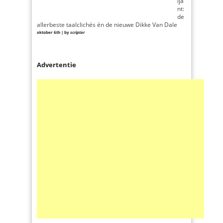
lja
nt:
de
allerbeste taalclichés én de nieuwe Dikke Van Dale
oktober 6th | by
scriptor
Advertentie