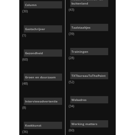
buitenland
Column
(43)
(30)
Taalstaaltjes
Gastschrijver
(39)
(1)
Trainingen
Gezondheid
(28)
(60)
TXTbureauToThePoint
Groen en duurzaam
(52)
(48)
Webadres
Interviewadvertentie
(34)
(8)
Working matters
Kookkunst
(60)
(36)