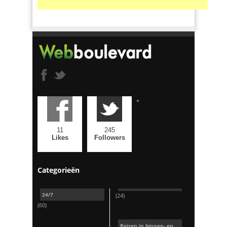
11
245
Likes
Followers
Categorieën
24/7
(24)
(60)
Reizen in binnen- en