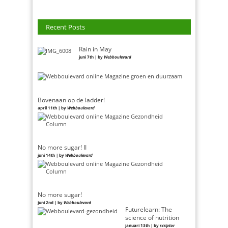
Recent Posts
Rain in May
juni 7th | by
Webboulevard
Bovenaan op de ladder!
april 11th | by
Webboulevard
No more sugar! II
juni 14th | by
Webboulevard
No more sugar!
juni 2nd | by
Webboulevard
Futurelearn: The
science of nutrition
januari 13th | by
scriptor