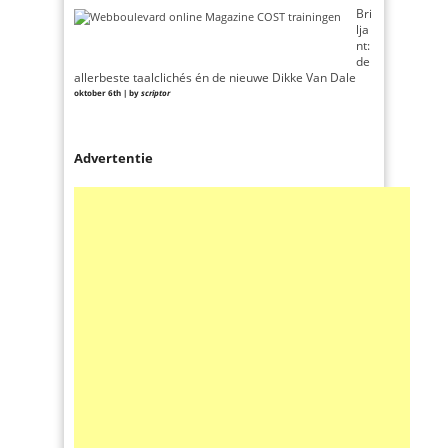
Bri
lja
nt:
de
allerbeste taalclichés én de nieuwe Dikke Van Dale
oktober 6th | by
scriptor
Advertentie