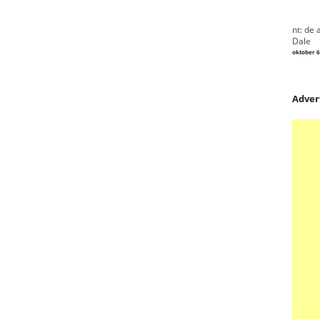
nt: de 
Dale
oktober 6
Adver