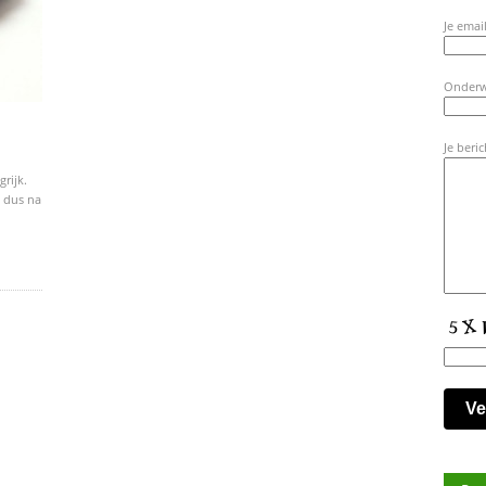
Je email
Onder
Je beric
rijk.
t dus na