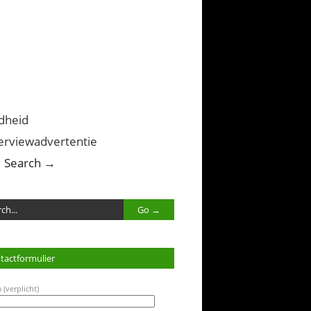
dheid
erviewadvertentie
Search →
tactformulier
 (verplicht)