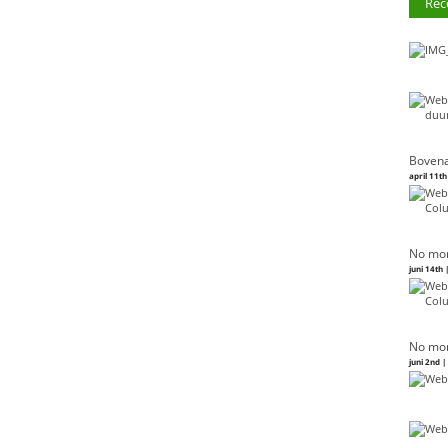
Rec
Bovena
april 11th
No mor
juni 14th 
No mor
juni 2nd 