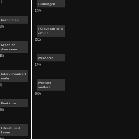
1)
Trainingen
(28)
Gezondheid
60)
TXTbureauToTh
ePoint
(52)
Groen en
duurzaam
48)
Webadres
(34)
Interviewadvert
entie
Working
8)
matters
(60)
Kookkunst
36)
Literatuur &
Lezen
24)