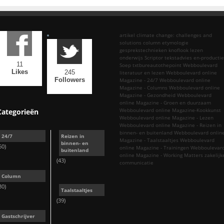
artikel
climate change: challenges and
solutions
column
etymologie
gesprekstechnieken
knoflook
lezen
onderwijs
Scriptor tekstadvies en-productie
11
Soep
txtbureautothepoint
Webboulevard
Likes
245
literatuur en lezen
Webboulevard online
Followers
Magazine - 24/7
Webboulevard online
Magazine - Columns
Webboulevard online
Magazine - Gezondheid
Webboulevard
online Magazine - Groen en duurzaam
Webboulevard online Magazine-Kookkunst
Categorieën
Webboulevard online Magazine - Lezen
Webboulevard online Magazine - Reizen in
binnen- en buitenland
Webboulevard onlin
24/7
Reizen in
Magazine - Taalstaaltjes
Webboulevard
binnen- en
60)
online Magazine - Trainingen
Webboulevar
buitenland
online Magazine - Working Matters
zakelijk
(43)
communicatie
Column
30)
Taalstaaltjes
(39)
Gastschrijver