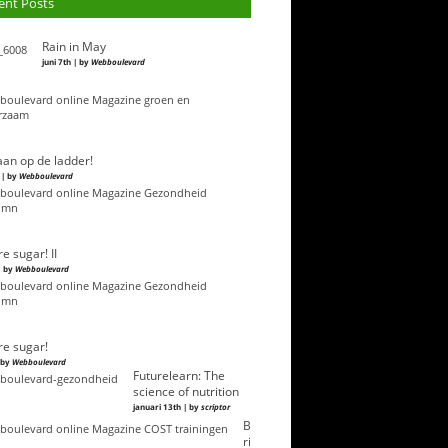
ent Posts
Rain in May
juni 7th | by
Webboulevard
an op de ladder!
 | by
Webboulevard
e sugar! II
| by
Webboulevard
e sugar!
| by
Webboulevard
Futurelearn: The
science of nutrition
januari 13th | by
scriptor
B
ri