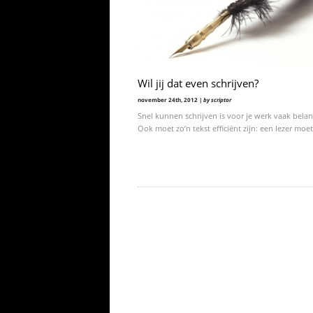
Wil jij dat even schrijven?
november 24th, 2012 |
by scriptor
Snel kunnen schrijven is voor je werk vaak belang
Ook moet zo’n tekst efficiënt zijn: een lezer moe