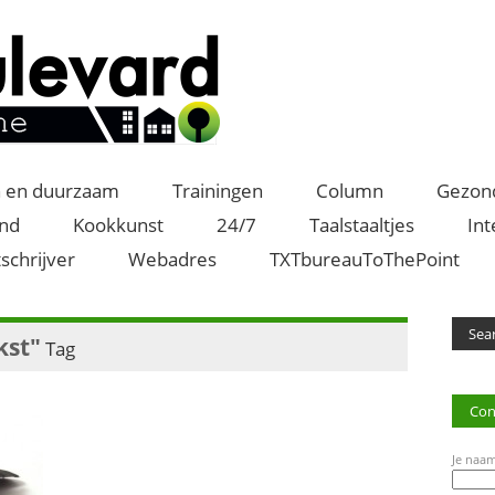
 en duurzaam
Trainingen
Column
Gezon
and
Kookkunst
24/7
Taalstaaltjes
Int
schrijver
Webadres
TXTbureauToThePoint
kst"
Tag
Con
Je naam