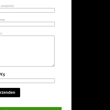
 (verplicht)
werp
ht