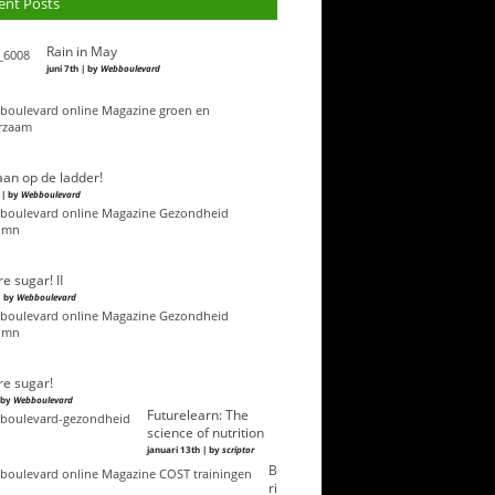
ent Posts
Rain in May
juni 7th | by
Webboulevard
an op de ladder!
 | by
Webboulevard
e sugar! II
| by
Webboulevard
e sugar!
| by
Webboulevard
Futurelearn: The
science of nutrition
januari 13th | by
scriptor
B
ri