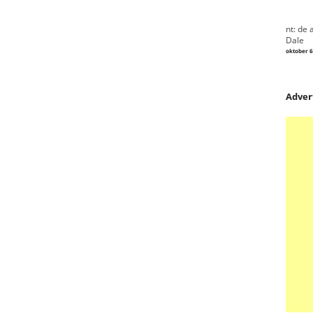
nt: de 
Dale
oktober 6
Adver