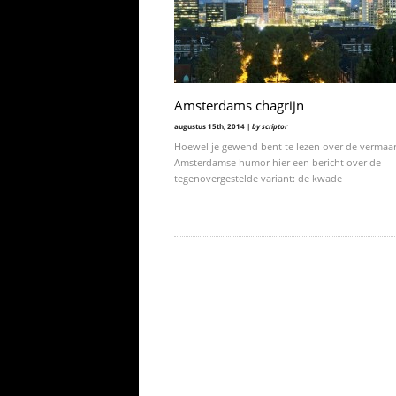
Amsterdams chagrijn
augustus 15th, 2014 |
by scriptor
Hoewel je gewend bent te lezen over de vermaa
Amsterdamse humor hier een bericht over de
tegenovergestelde variant: de kwade