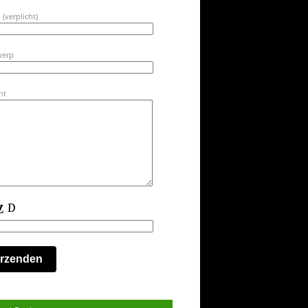
 (verplicht)
werp
ht