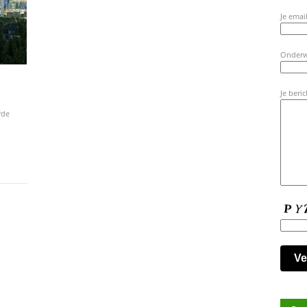
Je email
Onder
Je beric
rde