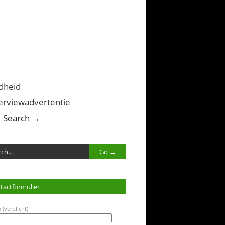
dheid
erviewadvertentie
Search →
tactformulier
 (verplicht)