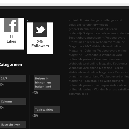
artikel
climate change: challenges and
solutions
column
etymologie
gesprekstechnieken
knoflook
lezen
onderwijs
Scriptor tekstadvies en-productie
11
Soep
txtbureautothepoint
Webboulevard
Likes
245
literatuur en lezen
Webboulevard online
Followers
Magazine - 24/7
Webboulevard online
Magazine - Columns
Webboulevard online
Magazine - Gezondheid
Webboulevard
online Magazine - Groen en duurzaam
Webboulevard online Magazine-Kookkunst
Categorieën
Webboulevard online Magazine - Lezen
Webboulevard online Magazine - Reizen in
binnen- en buitenland
Webboulevard onlin
24/7
Reizen in
Magazine - Taalstaaltjes
Webboulevard
binnen- en
60)
online Magazine - Trainingen
Webboulevar
buitenland
online Magazine - Working Matters
zakelijk
(43)
communicatie
Column
30)
Taalstaaltjes
(39)
Gastschrijver