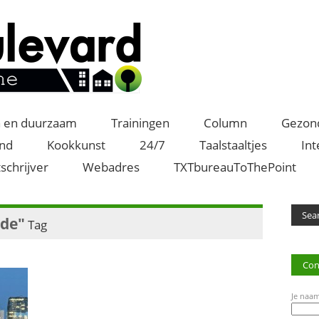
 en duurzaam
Trainingen
Column
Gezon
and
Kookkunst
24/7
Taalstaaltjes
Int
schrijver
Webadres
TXTbureauToThePoint
ide"
Tag
Con
Je naam