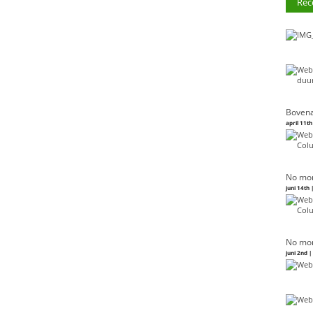
Rec
Bovena
april 11th
No mor
juni 14th 
No mor
juni 2nd 