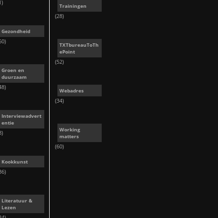
1)
Trainingen
(28)
Gezondheid
60)
TXTbureauToTh
ePoint
(52)
Groen en
duurzaam
48)
Webadres
(34)
Interviewadvert
entie
Working
8)
matters
(60)
Kookkunst
36)
Literatuur &
Lezen
24)