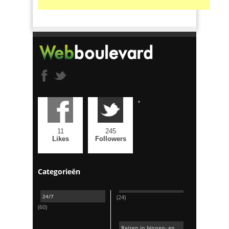
11
245
Likes
Followers
Categorieën
24/7
(24)
(60)
Reizen in binnen- en