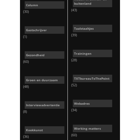
buitenland
Column
(43)
(30)
Taalstaaltjes
Gastschrijver
(39)
(1)
Trainingen
Gezondheid
(28)
(60)
TXTbureauToThePoint
Groen en duurzaam
(52)
(48)
Webadres
Interviewadvertentie
(34)
(8)
Working matters
Kookkunst
(60)
(36)