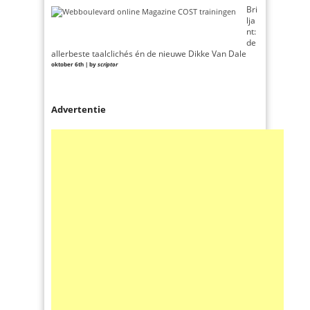
Bri
lja
nt:
de
allerbeste taalclichés én de nieuwe Dikke Van Dale
oktober 6th | by
scriptor
Advertentie