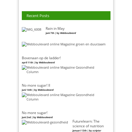
Recent Posts
Rain in May
juni 7th | by
Webboulevard
Bovenaan op de ladder!
april 11th | by
Webboulevard
No more sugar! II
juni 14th | by
Webboulevard
No more sugar!
juni 2nd | by
Webboulevard
Futurelearn: The
science of nutrition
januari 13th | by
scriptor