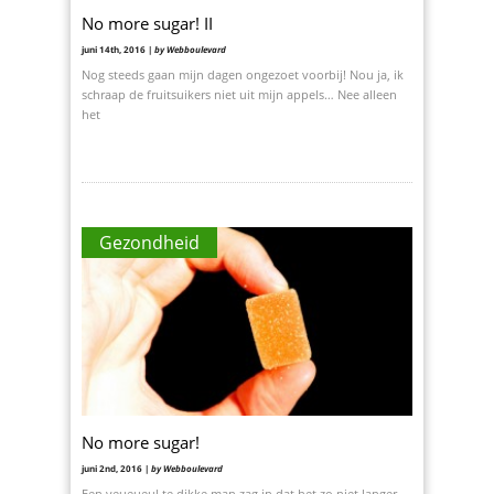
No more sugar! II
juni 14th, 2016 |
by Webboulevard
Nog steeds gaan mijn dagen ongezoet voorbij! Nou ja, ik
schraap de fruitsuikers niet uit mijn appels… Nee alleen
het
Gezondheid
No more sugar!
juni 2nd, 2016 |
by Webboulevard
Een veueueul te dikke man zag in dat het zo niet langer