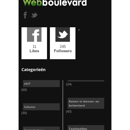
11
245
Likes
Followers
Categorieën
24/7
(24)
(60)
Reizen in binnen- en
buitenland
Column
(43)
(30)
Taalstaaltjes
Gastschrijver