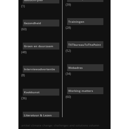
(39)
(1)
Trainingen
Gezondheid
(28)
(60)
TXTbureauToThePoint
Groen en duurzaam
(52)
(48)
Webadres
Interviewadvertentie
(34)
(8)
Working matters
Kookkunst
(60)
(36)
Literatuur & Lezen
artikel
climate change: challenges and solutions
column