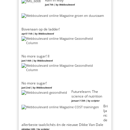
juni 7th | by
Webboulevard
Bovenaan op de ladder!
april 11th | by
Webboulevard
No more sugar! II
juni 14th | by
Webboulevard
No more sugar!
juni 2nd | by
Webboulevard
Futurelearn: The
science of nutrition
januari 13th | by
scriptor
Bri
lja
nt:
de
allerbeste taalclichés én de nieuwe Dikke Van Dale
oktober 6th | by
scriptor