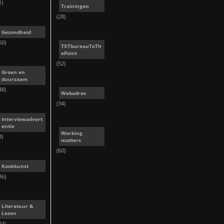
1)
Trainingen
(28)
Gezondheid
60)
TXTbureauToTh
ePoint
(52)
Groen en
duurzaam
48)
Webadres
(34)
Interviewadvert
entie
Working
8)
matters
(60)
Kookkunst
36)
Literatuur &
Lezen
24)