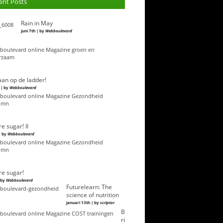
ent Posts
Rain in May
juni 7th | by
Webboulevard
an op de ladder!
 | by
Webboulevard
e sugar! II
| by
Webboulevard
e sugar!
| by
Webboulevard
Futurelearn: The
science of nutrition
januari 13th | by
scriptor
B
ri