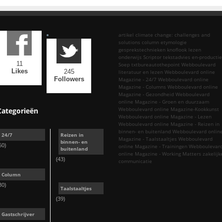
artikel
climate change: challenges and
solutions
column
etymologie
gesprekstechnieken
knoflook
lezen
onderwijs
Scriptor tekstadvies en-productie
11
Soep
txtbureautothepoint
Webboulevard
Likes
245
literatuur en lezen
Webboulevard online
Followers
Magazine - 24/7
Webboulevard online
Magazine - Columns
Webboulevard online
Magazine - Gezondheid
Webboulevard
online Magazine - Groen en duurzaam
Webboulevard online Magazine-Kookkunst
Categorieën
Webboulevard online Magazine - Lezen
Webboulevard online Magazine - Reizen in
binnen- en buitenland
Webboulevard onlin
24/7
Reizen in
Magazine - Taalstaaltjes
Webboulevard
binnen- en
60)
online Magazine - Trainingen
Webboulevar
buitenland
online Magazine - Working Matters
zakelijk
(43)
communicatie
Column
30)
Taalstaaltjes
(39)
Gastschrijver