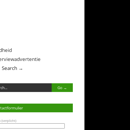
dheid
erviewadvertentie
Search →
tactformulier
 (verplicht)