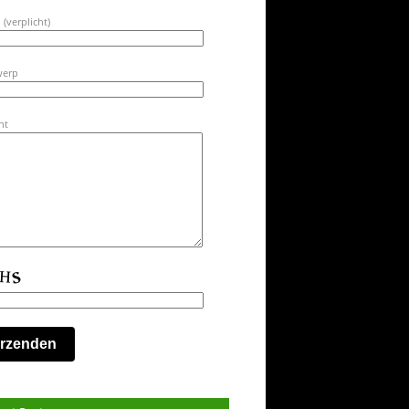
 (verplicht)
werp
ht