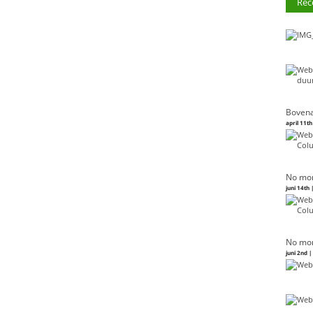
Rec
Bovena
april 11th
No mor
juni 14th 
No mor
juni 2nd 