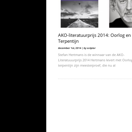
AKO-literatuurprijs 2014: Oorlog en
Terpentijn
december 1st, 2014 |
by scriptor
Stefan Hertmans is de winnaar van de AKO-
Literatuuurprijs 2014 Hertmans levert met Oorlo
terpentijn zijn meesterproef, die nu al