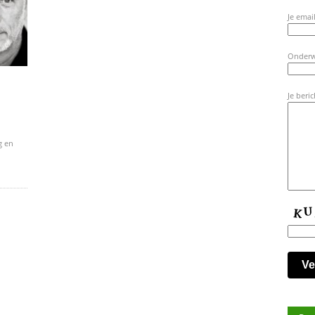
Je email
Onder
Je beric
g en