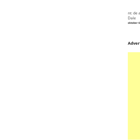
nt: de 
Dale
oktober 6
Adver