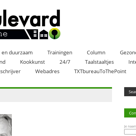
 en duurzaam
Trainingen
Column
Gezon
and
Kookkunst
24/7
Taalstaaltjes
Int
schrijver
Webadres
TXTbureauToThePoint
Con
Je naam