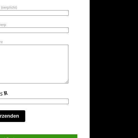
 (verplicht)
werp
ht