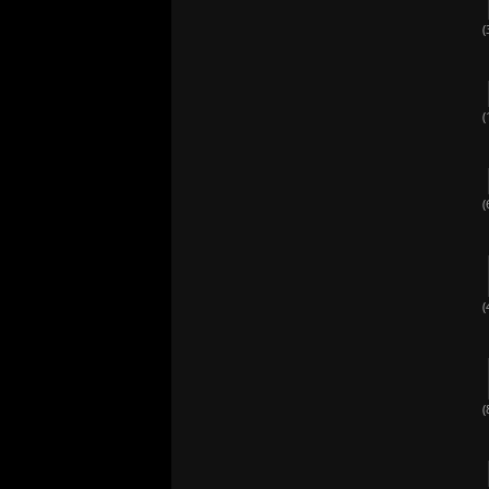
(
(
(
(
(