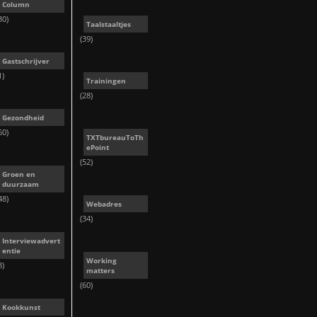
Column
30)
Taalstaaltjes
(39)
Gastschrijver
1)
Trainingen
(28)
Gezondheid
60)
TXTbureauToTh
ePoint
(52)
Groen en
duurzaam
48)
Webadres
(34)
Interviewadvert
entie
Working
8)
matters
(60)
Kookkunst