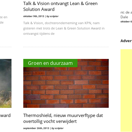
Talk & Vision ontvangt Lean & Green
Solution Award
nt: de 
oktober 9th, 2013 |
by scriptor
Dale
te en
oktober 6
 de
Talk & Vision, dochteronderneming van KPN, nam
gisteren met trots de Lean & Green Solution Award in
ontvangst tijdens de
Adver
Groen en duurzaam
 Award
Thermoshield, nieuw muurverftype dat
overtollig vocht verwijdert
september 26th, 2013 |
by scriptor