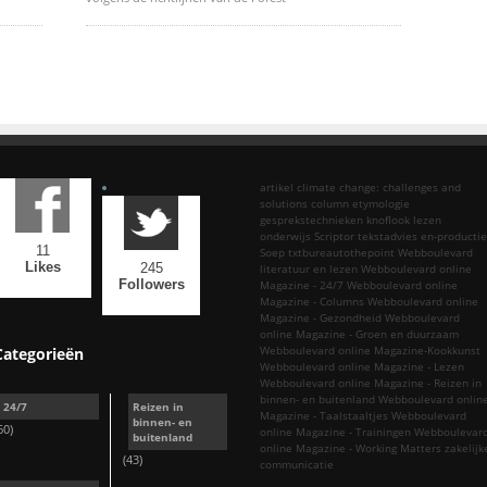
artikel
climate change: challenges and
solutions
column
etymologie
gesprekstechnieken
knoflook
lezen
onderwijs
Scriptor tekstadvies en-productie
11
Soep
txtbureautothepoint
Webboulevard
Likes
245
literatuur en lezen
Webboulevard online
Followers
Magazine - 24/7
Webboulevard online
Magazine - Columns
Webboulevard online
Magazine - Gezondheid
Webboulevard
online Magazine - Groen en duurzaam
Webboulevard online Magazine-Kookkunst
Categorieën
Webboulevard online Magazine - Lezen
Webboulevard online Magazine - Reizen in
binnen- en buitenland
Webboulevard onlin
24/7
Reizen in
Magazine - Taalstaaltjes
Webboulevard
binnen- en
60)
online Magazine - Trainingen
Webboulevar
buitenland
online Magazine - Working Matters
zakelijk
(43)
communicatie