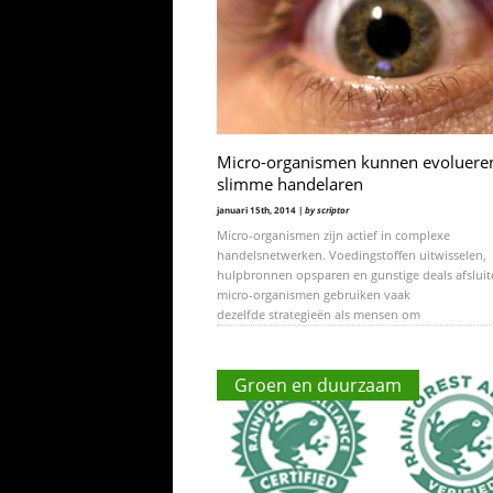
Micro-organismen kunnen evolueren
slimme handelaren
januari 15th, 2014 |
by scriptor
Micro-organismen zijn actief in complexe
handelsnetwerken. Voedingstoffen uitwisselen,
hulpbronnen opsparen en gunstige deals afsluit
micro-organismen gebruiken vaak
dezelfde strategieën als mensen om
Groen en duurzaam