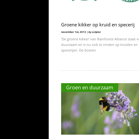
Groene kikker op kruid en specerij
november 1st, 2013 |
by scriptor
‘De groene kikker’ van Rainforest Alliance staat 
duurzaam en is nu ook te vinden op kruiden en
specerijen. De boeren
Groen en duurzaam