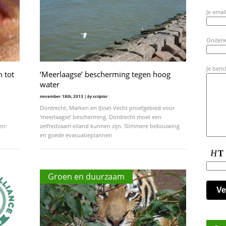
Je email
Onder
Je beric
 tot
‘Meerlaagse’ bescherming tegen hoog
water
november 18th, 2013 |
by scriptor
Dordrecht, Marken en IJssel-Vecht proefgebied voor
‘meerlaagse’ bescherming. Dordrecht moet een
en:
zelfredzaam eiland kunnen zijn. Slimmere bebouwing
en goede evacuatieplannen
Groen en duurzaam