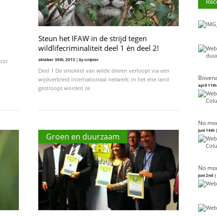
Rec
Steun het IFAW in de strijd tegen
wildlifecriminaliteit deel 1 én deel 2!
oktober 30th, 2013 |
by scriptor
voor
Deel 1 De smokkel van wilde dieren verloopt via een
Bovena
wijdverbreid internationaal netwerk: in het ene land
april 11th
gestroopt worden ze
No mor
juni 14th 
Groen en duurzaam
No mor
juni 2nd 