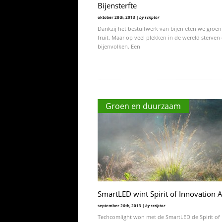
Bijensterfte
oktober 28th, 2013 |
by scriptor
Dankzij het bestuifwerk van bijen eten we groen
fruit. Maar op veel plekken in de wereld sterven
bijenvolken. Een
Groen en duurzaam
SmartLED wint Spirit of Innovation
september 26th, 2013 |
by scriptor
Techcomlight won met de SmartLED de Spirit of