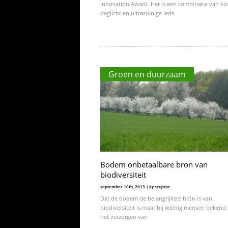
Innovation Award. Het is een combinatie van ko
daglicht en ultrazuinige leds.
Groen en duurzaam
Bodem onbetaalbare bron van
biodiversiteit
september 10th, 2013 |
by scriptor
Dat de bodem de belangrijkste bron is van
biodiversiteit is maar bij weinig mensen bekend.
het verzorgen van