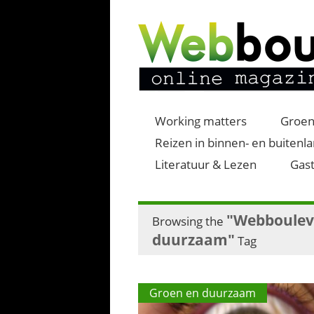
Working matters
Groen
Reizen in binnen- en buitenl
Literatuur & Lezen
Gast
"Webbouleva
Browsing the
duurzaam"
Tag
Groen en duurzaam