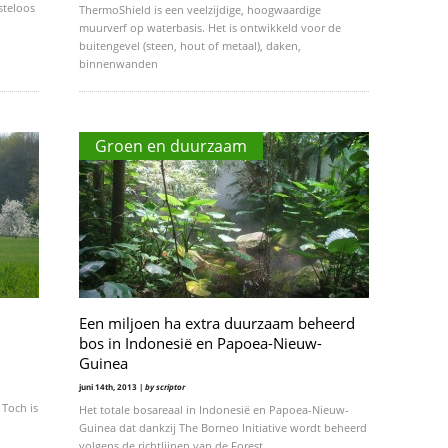
steloos
ThermoShield is een veelzijdige, hoogwaardige
muurverf op waterbasis. Het is ontwikkeld voor de
buitengevel (steen, hout of metaal), daken,
binnenwanden
Groen en duurzaam
Een miljoen ha extra duurzaam beheerd
bos in Indonesië en Papoea-Nieuw-
Guinea
juni 14th, 2013 |
by scriptor
 Toch is
Het totale bosareaal in Indonesië en Papoea-Nieuw-
Guinea dat dankzij The Borneo Initiative wordt beheerd
volgens de richtlijnen van de Forest