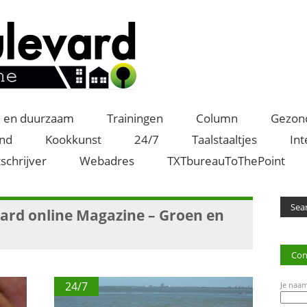
 en duurzaam
Trainingen
Column
Gezon
and
Kookkunst
24/7
Taalstaaltjes
Int
schrijver
Webadres
TXTbureauToThePoint
rd online Magazine – Groen en
Con
24/7
Je naam