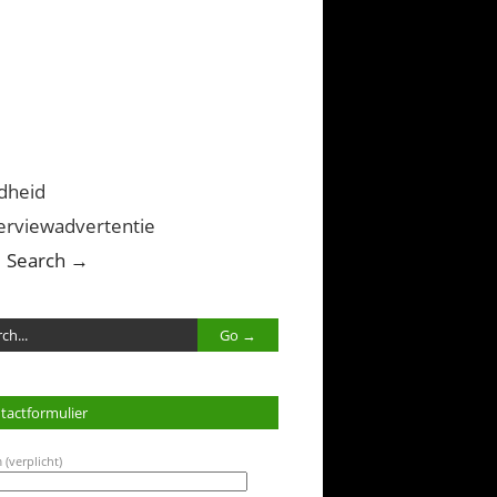
dheid
erviewadvertentie
Search →
tactformulier
 (verplicht)