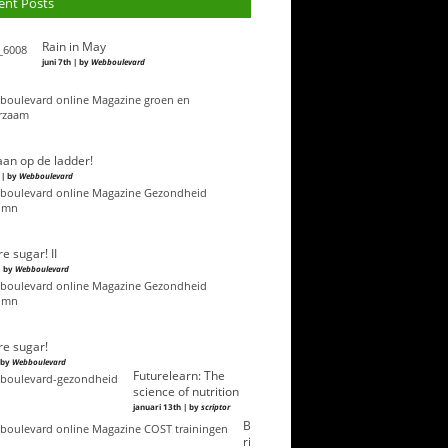
ent Posts
Rain in May
juni 7th | by
Webboulevard
an op de ladder!
 | by
Webboulevard
e sugar! II
| by
Webboulevard
e sugar!
| by
Webboulevard
Futurelearn: The
science of nutrition
januari 13th | by
scriptor
B
ri