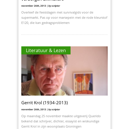
november 26th, 2013 |
by scriptor
Overleef de feestdagen met survivalgids voor de
supermarkt. Pas op voor marsepein met de rode kleurstof
E120, die kan gedragsproblemen
Literatuur & Lezen
Gerrit Krol (1934-2013)
november 26th, 2013 |
by scriptor
Op maandag 25 november maakte uitgeverij Querido
bekend dat schrijver, dichter, essayist en wiskundige
Gerrit Krol in zijn woonplaats Groningen