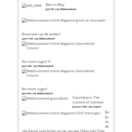
Rain in May
juni 7th | by
Webboulevard
Bovenaan op de ladder!
april 11th | by
Webboulevard
No more sugar! II
juni 14th | by
Webboulevard
No more sugar!
juni 2nd | by
Webboulevard
Futurelearn: The
science of nutrition
januari 13th | by
scriptor
Bri
lja
nt:
de
allerbeste taalclichés én de nieuwe Dikke Van Dale