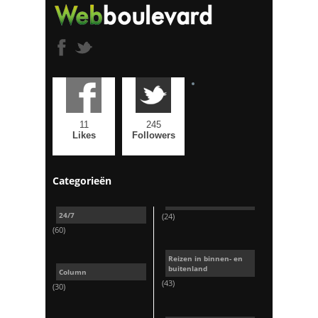
11
245
Likes
Followers
Categorieën
24/7
(24)
(60)
Reizen in binnen- en
buitenland
Column
(43)
(30)