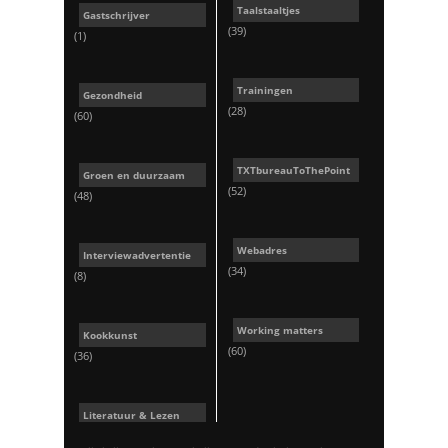
Taalstaaltjes
Gastschrijver
(39)
(1)
Trainingen
Gezondheid
(28)
(60)
TXTbureauToThePoint
Groen en duurzaam
(52)
(48)
Webadres
Interviewadvertentie
(34)
(8)
Working matters
Kookkunst
(60)
(36)
Literatuur & Lezen