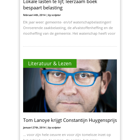
Lokale lasten te lijf; leerzaam boek
bespaart belasting
februari 4th, 2014 |
by scriptor
Elk jaar weer: gemeente- en/of waterschapbelastingen!
Onroerende zaakbelasting, de afvalstoffenheffing en de
rioolheffing van de gemeente. Het waterschap heeft voor
Literatuur & Lezen
Tom Lanoye krijgt Constantijn Huygensprijs
januari 27th, 2014 |
by scriptor
… voor zijn hele oeuvre en voor zijn tomeloze inzet op