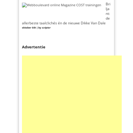
Bri
lja
nt:
de
allerbeste taalclichés én de nieuwe Dikke Van Dale
oktober 6th | by
scriptor
Advertentie