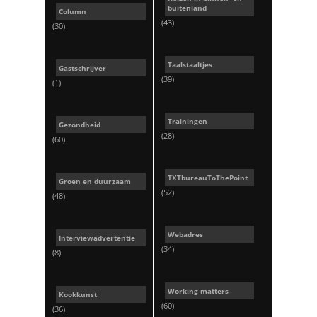
buitenland
Column
(43)
(30)
Taalstaaltjes
Gastschrijver
(39)
(1)
Trainingen
Gezondheid
(28)
(60)
TXTbureauToThePoint
Groen en duurzaam
(52)
(48)
Webadres
Interviewadvertentie
(34)
(8)
Working matters
Kookkunst
(60)
(36)