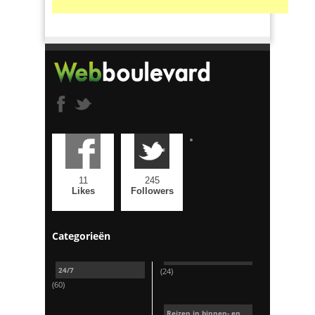
11
245
Likes
Followers
Categorieën
24/7
(24)
(60)
Reizen in binnen- en