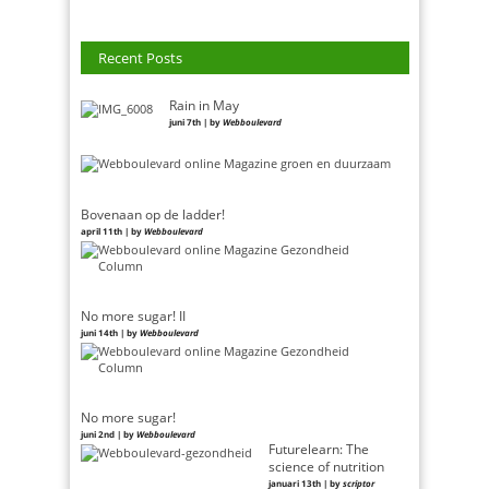
Recent Posts
Rain in May
juni 7th | by
Webboulevard
Bovenaan op de ladder!
april 11th | by
Webboulevard
No more sugar! II
juni 14th | by
Webboulevard
No more sugar!
juni 2nd | by
Webboulevard
Futurelearn: The
science of nutrition
januari 13th | by
scriptor