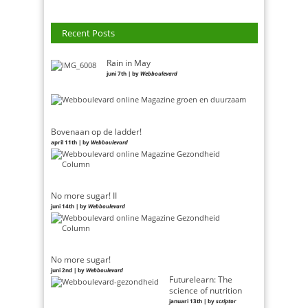
Recent Posts
Rain in May
juni 7th | by
Webboulevard
Bovenaan op de ladder!
april 11th | by
Webboulevard
No more sugar! II
juni 14th | by
Webboulevard
No more sugar!
juni 2nd | by
Webboulevard
Futurelearn: The
science of nutrition
januari 13th | by
scriptor