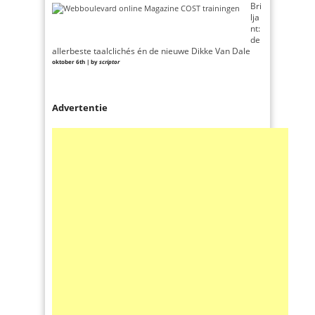
Bri
lja
nt:
de
allerbeste taalclichés én de nieuwe Dikke Van Dale
oktober 6th | by
scriptor
Advertentie