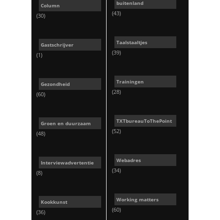
buitenland
Column
(43)
(30)
Taalstaaltjes
Gastschrijver
(39)
(1)
Trainingen
Gezondheid
(28)
(60)
TXTbureauToThePoint
Groen en duurzaam
(52)
(48)
Webadres
Interviewadvertentie
(34)
(8)
Working matters
Kookkunst
(60)
(36)