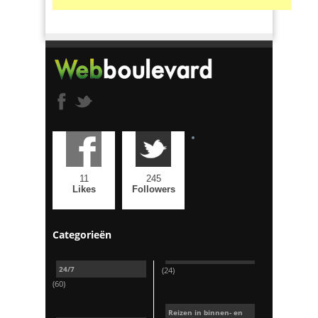
11
245
Likes
Followers
Categorieën
24/7
(24)
(60)
Reizen in binnen- en