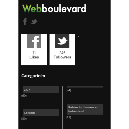
11
245
Likes
Followers
Categorieën
24/7
(24)
(60)
Reizen in binnen- en
buitenland
Column
(43)
(30)