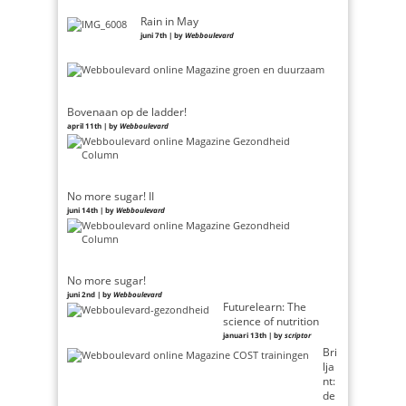
Rain in May
juni 7th | by
Webboulevard
Bovenaan op de ladder!
april 11th | by
Webboulevard
No more sugar! II
juni 14th | by
Webboulevard
No more sugar!
juni 2nd | by
Webboulevard
Futurelearn: The
science of nutrition
januari 13th | by
scriptor
Bri
lja
nt:
de