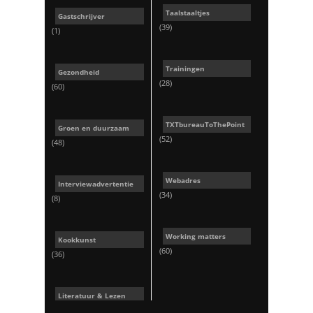
Taalstaaltjes
Gastschrijver
(39)
(1)
Trainingen
Gezondheid
(28)
(60)
TXTbureauToThePoint
Groen en duurzaam
(52)
(48)
Webadres
Interviewadvertentie
(34)
(8)
Working matters
Kookkunst
(60)
(36)
Literatuur & Lezen