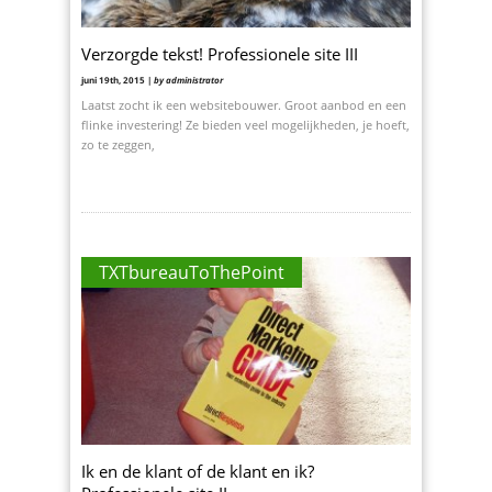
Verzorgde tekst! Professionele site III
juni 19th, 2015 |
by administrator
Laatst zocht ik een websitebouwer. Groot aanbod en een
flinke investering! Ze bieden veel mogelijkheden, je hoeft,
zo te zeggen,
TXTbureauToThePoint
Ik en de klant of de klant en ik?