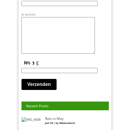
Je bericht
Recent Posts
Rain in May
juni 7th | by
Webboulevard