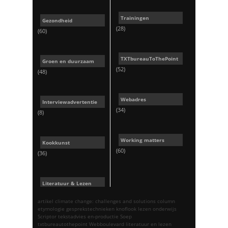
Trainingen
Gezondheid
(28)
(60)
TXTbureauToThePoint
Groen en duurzaam
(52)
(48)
Webadres
Interviewadvertentie
(34)
(8)
Working matters
Kookkunst
(60)
(36)
Literatuur & Lezen
artikel
climate change: challenges and solutions
column
etymologie
gesprekstechnieken
knoflook
lezen
onderwijs
Scriptor tekstadvies en-productie
Soep
txtbureautothepoint
Webboulevard literatuur en lezen