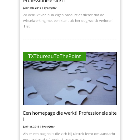
Professionele site II
juni 17th, 2015 |
by scriptor
Zo verrukt van hun eigen product of dienst dat de
wisselwerking met een klant uit het oog wordt verloren!
Het
TXTbureauToThePoint
Een homepage die werkt! Professionele site
I
juni 1st, 2015 |
by scriptor
Als er een pagina is die zich bij uitstek leent om aandacht
voor je dienst of product te vragen dan