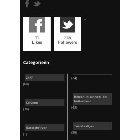
11
245
Likes
Followers
Categorieën
24/7
(24)
(60)
Reizen in binnen- en
buitenland
Column
(43)
(30)
Taalstaaltjes
Gastschrijver
(39)
(1)