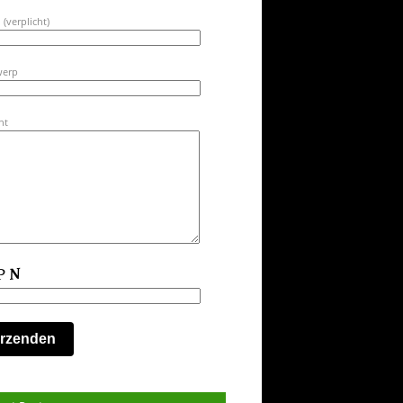
 (verplicht)
werp
ht