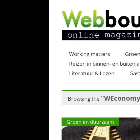
Working matters
Groen
Reizen in binnen- en buitenl
Literatuur & Lezen
Gast
"WEconomy
Browsing the
Groen en duurzaam