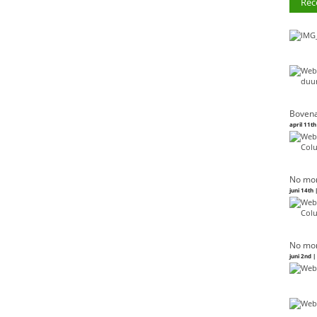
Rec
Bovena
april 11th
No mor
juni 14th 
No mor
juni 2nd 