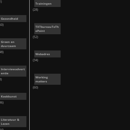
1)
Trainingen
(28)
Gezondheid
60)
TXTbureauToTh
ePoint
(52)
Groen en
duurzaam
48)
Webadres
(34)
Interviewadvert
entie
Working
8)
matters
(60)
Kookkunst
36)
Literatuur &
Lezen
24)