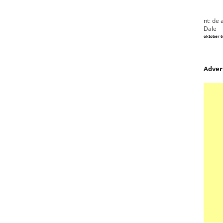
nt: de 
Dale
oktober 6
Adver