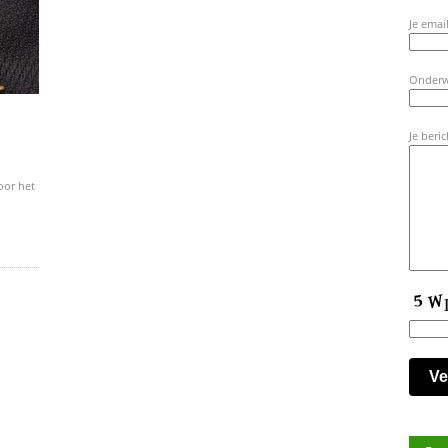
Je email
Onder
Je beric
oor het