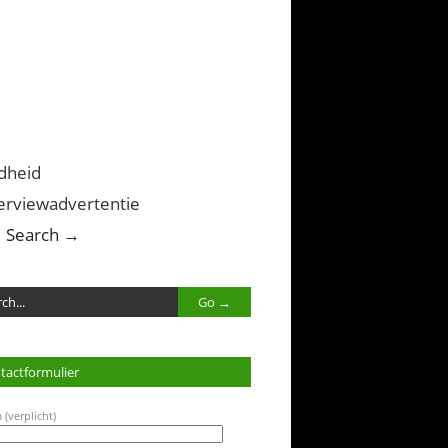
dheid
erviewadvertentie
Search →
tactformulier
 (verplicht)