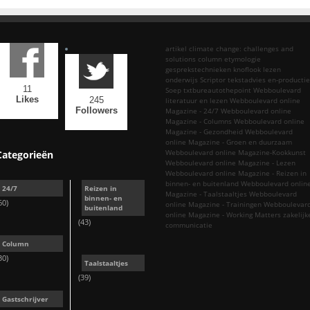
artikel
climate change: challenges and
solutions
column
etymologie
gesprekstechnieken
knoflook
lezen
onderwijs
Scriptor tekstadvies en-productie
11
Soep
txtbureautothepoint
Webboulevard
Likes
245
literatuur en lezen
Webboulevard online
Followers
Magazine - 24/7
Webboulevard online
Magazine - Columns
Webboulevard online
Magazine - Gezondheid
Webboulevard
online Magazine - Groen en duurzaam
Webboulevard online Magazine-Kookkunst
Categorieën
Webboulevard online Magazine - Lezen
Webboulevard online Magazine - Reizen in
binnen- en buitenland
Webboulevard onlin
24/7
Reizen in
Magazine - Taalstaaltjes
Webboulevard
binnen- en
60)
online Magazine - Trainingen
Webboulevar
buitenland
online Magazine - Working Matters
zakelijk
(43)
communicatie
Column
30)
Taalstaaltjes
(39)
Gastschrijver