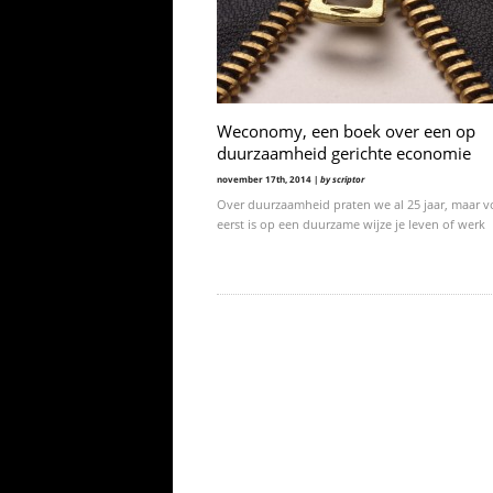
Weconomy, een boek over een op
duurzaamheid gerichte economie
november 17th, 2014 |
by scriptor
Over duurzaamheid praten we al 25 jaar, maar v
eerst is op een duurzame wijze je leven of werk