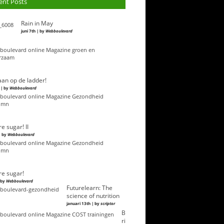
ent Posts
Rain in May
juni 7th | by
Webboulevard
an op de ladder!
 | by
Webboulevard
e sugar! II
| by
Webboulevard
e sugar!
| by
Webboulevard
Futurelearn: The
science of nutrition
januari 13th | by
scriptor
B
ri