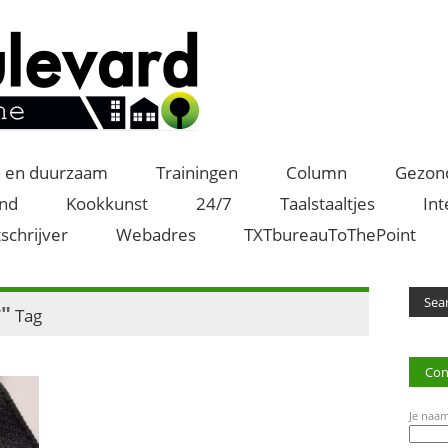
 en duurzaam
Trainingen
Column
Gezon
and
Kookkunst
24/7
Taalstaaltjes
Int
schrijver
Webadres
TXTbureauToThePoint
"
Tag
Con
Je naam