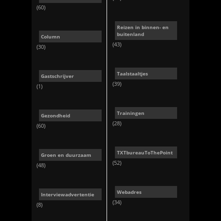
(60)
Reizen in binnen- en
buitenland
Column
(43)
(30)
Taalstaaltjes
Gastschrijver
(39)
(1)
Trainingen
Gezondheid
(28)
(60)
TXTbureauToThePoint
Groen en duurzaam
(52)
(48)
Webadres
Interviewadvertentie
(34)
(8)