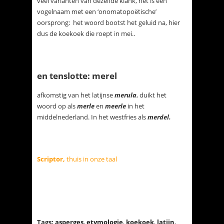
veel varianten van dezelfde klank, het is een
vogelnaam met een ‘onomatopoëtische’
oorsprong: het woord bootst het geluid na, hier
dus de koekoek die roept in mei..
en tenslotte: merel
afkomstig van het latijnse
merula
, duikt het
woord op als
merle
en
meerle
in het
middelnederland. In het westfries als
merdel.
Scriptor,
thuis in onze taal
Tags:
asperges
,
etymologie
,
koekoek
,
latijn
,