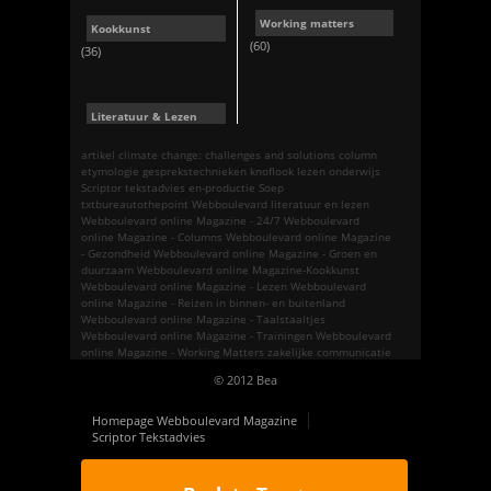
Working matters
Kookkunst
(60)
(36)
Literatuur & Lezen
artikel
climate change: challenges and solutions
column
etymologie
gesprekstechnieken
knoflook
lezen
onderwijs
Scriptor tekstadvies en-productie
Soep
txtbureautothepoint
Webboulevard literatuur en lezen
Webboulevard online Magazine - 24/7
Webboulevard
online Magazine - Columns
Webboulevard online Magazine
- Gezondheid
Webboulevard online Magazine - Groen en
duurzaam
Webboulevard online Magazine-Kookkunst
Webboulevard online Magazine - Lezen
Webboulevard
online Magazine - Reizen in binnen- en buitenland
Webboulevard online Magazine - Taalstaaltjes
Webboulevard online Magazine - Trainingen
Webboulevard
online Magazine - Working Matters
zakelijke communicatie
© 2012 Bea
Homepage Webboulevard Magazine
Scriptor Tekstadvies