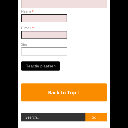
Naam
*
E-mail
*
Site
Back to Top ↑