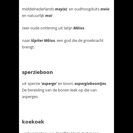
middelnederlands
mey(e)
en oudhoogduits
meio
en natuurlijk
mai
zeer oude ontlening uit latijn
Mâius
naar
Iûpiter Mâius
, een god die de groeikracht
brengt.
sperzieboon
uit sperzie
‘asperge’
en boon,
aspergieboontjes
.
De bereiding van de bonen leek op die van
asperges.
koekoek