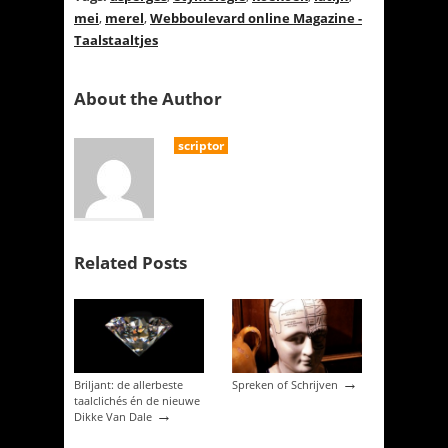
mei
,
merel
,
Webboulevard online Magazine -
Taalstaaltjes
About the Author
scriptor
Related Posts
→
Briljant: de allerbeste
Spreken of Schrijven
taalclichés én de nieuwe
→
Dikke Van Dale