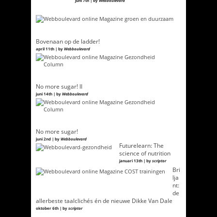
juni 7th | by
Webboulevard
Bovenaan op de ladder!
april 11th | by
Webboulevard
No more sugar! II
juni 14th | by
Webboulevard
No more sugar!
juni 2nd | by
Webboulevard
Futurelearn: The
science of nutrition
januari 13th | by
scriptor
Bri
lja
nt:
de
allerbeste taalclichés én de nieuwe Dikke Van Dale
oktober 6th | by
scriptor