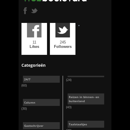
11
245
Likes
Followers
Categorieën
24/7
(24)
(60)
Reizen in binnen- en
buitenland
Column
(43)
(30)
Taalstaaltjes
Gastschrijver