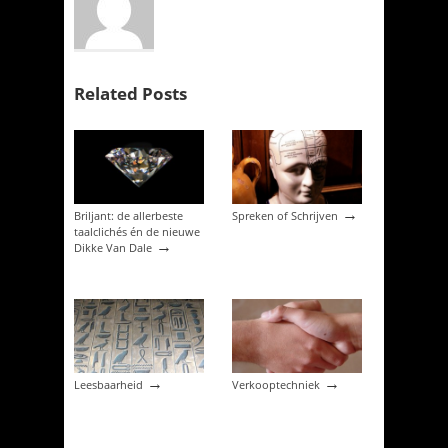
Related Posts
→
Briljant: de allerbeste
Spreken of Schrijven
taalclichés én de nieuwe
→
Dikke Van Dale
→
→
Leesbaarheid
Verkooptechniek