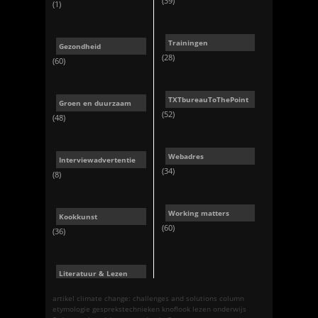
(39)
(1)
Trainingen
Gezondheid
(28)
(60)
TXTbureauToThePoint
Groen en duurzaam
(52)
(48)
Webadres
Interviewadvertentie
(34)
(8)
Working matters
Kookkunst
(60)
(36)
Literatuur & Lezen
artikel
climate change: challenges and solutions
column
etymologie
gesprekstechnieken
knoflook
lezen
onderwijs