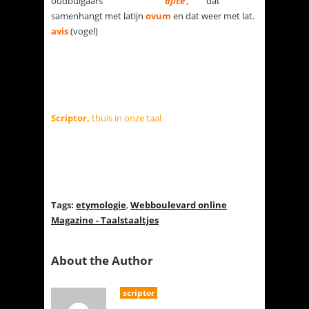
oudbulgaars
ajice ,
dat
samenhangt met latijn
ovum
en dat weer met lat.
avis
(vogel)
Scriptor,
thuis in onze taal
Tags:
etymologie
,
Webboulevard online
Magazine - Taalstaaltjes
About the Author
scriptor