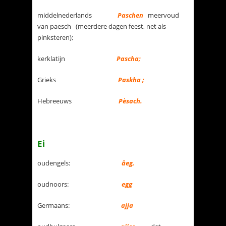
middelnederlands
Paschen
meervoud
van paesch (meerdere dagen feest, net als
pinksteren);
kerklatijn
Pascha;
Grieks
Paskha ;
Hebreeuws
P
èsach.
Ei
oudengels:
âeg,
oudnoors:
egg
Germaans:
ajja