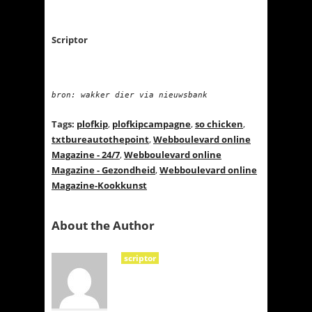
Scriptor
bron: wakker dier via nieuwsbank

Tags:
plofkip
,
plofkipcampagne
,
so chicken
,
txtbureautothepoint
,
Webboulevard online
Magazine - 24/7
,
Webboulevard online
Magazine - Gezondheid
,
Webboulevard online
Magazine-Kookkunst
About the Author
scriptor