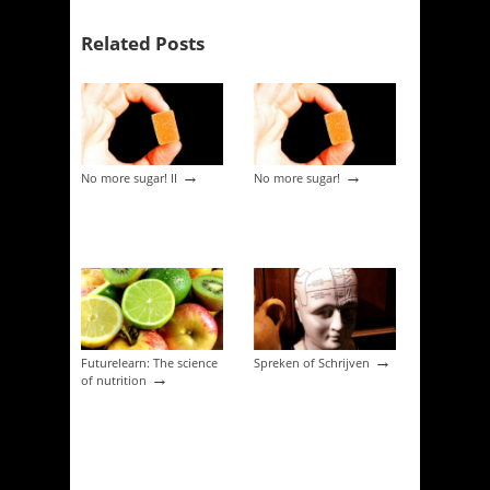
Related Posts
→
→
No more sugar! II
No more sugar!
→
Futurelearn: The science
Spreken of Schrijven
→
of nutrition