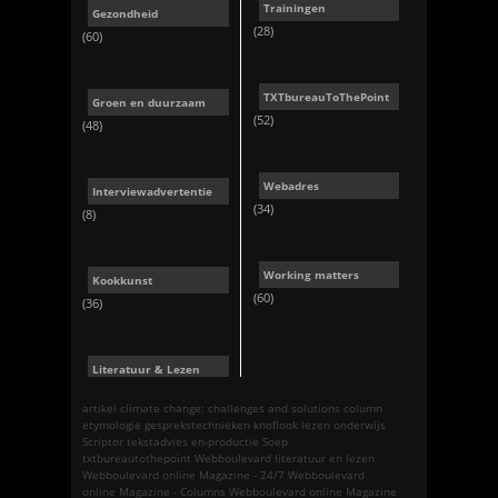
Trainingen
Gezondheid
(28)
(60)
TXTbureauToThePoint
Groen en duurzaam
(52)
(48)
Webadres
Interviewadvertentie
(34)
(8)
Working matters
Kookkunst
(60)
(36)
Literatuur & Lezen
artikel
climate change: challenges and solutions
column
etymologie
gesprekstechnieken
knoflook
lezen
onderwijs
Scriptor tekstadvies en-productie
Soep
txtbureautothepoint
Webboulevard literatuur en lezen
Webboulevard online Magazine - 24/7
Webboulevard
online Magazine - Columns
Webboulevard online Magazine