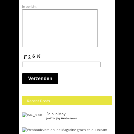
Je bericht
Recent Posts
Rain in May
juni 7th | by
Webboulevard