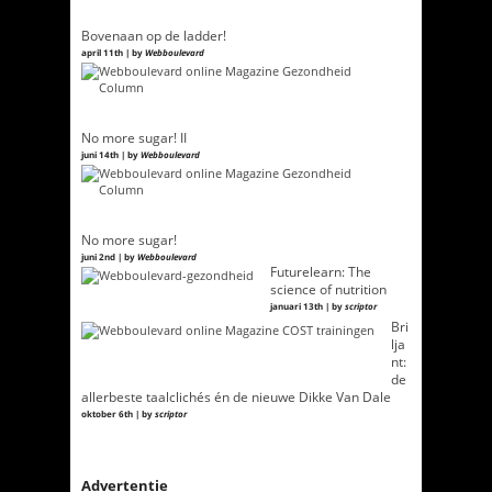
Bovenaan op de ladder!
april 11th | by
Webboulevard
No more sugar! II
juni 14th | by
Webboulevard
No more sugar!
juni 2nd | by
Webboulevard
Futurelearn: The
science of nutrition
januari 13th | by
scriptor
Bri
lja
nt:
de
allerbeste taalclichés én de nieuwe Dikke Van Dale
oktober 6th | by
scriptor
Advertentie