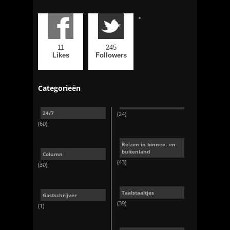
11
245
Likes
Followers
Categorieën
24/7
(24)
(60)
Reizen in binnen- en
buitenland
Column
(43)
(30)
Taalstaaltjes
Gastschrijver
(39)
(1)