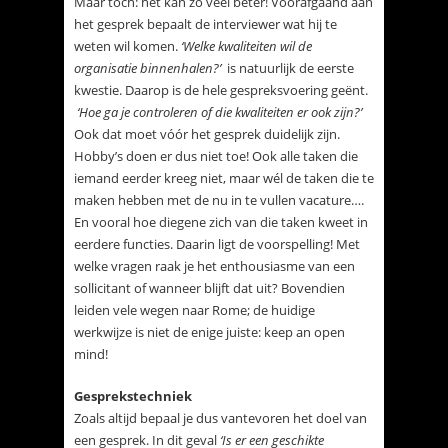
Maar toch: het kan zo veel beter! Vooráfgaand aan
het gesprek bepaalt de interviewer wat hij te
weten wil komen.
‘Welke kwaliteiten wil de
organisatie binnenhalen?’
is natuurlijk de eerste
kwestie. Daarop is de hele gespreksvoering geënt.
‘Hoe ga je controleren of die kwaliteiten er ook zijn?’
Ook dat moet vóór het gesprek duidelijk zijn.
Hobby’s doen er dus niet toe! Ook alle taken die
iemand eerder kreeg niet, maar wél de taken die te
maken hebben met de nu in te vullen vacature….
En vooral hoe diegene zich van die taken kweet in
eerdere functies. Daarin ligt de voorspelling! Met
welke vragen raak je het enthousiasme van een
sollicitant of wanneer blijft dat uit? Bovendien
leiden vele wegen naar Rome; de huidige
werkwijze is niet de enige juiste: keep an open
mind!
Gesprekstechniek
Zoals altijd bepaal je dus vantevoren het doel van
een gesprek. In dit geval
‘Is er een geschikte