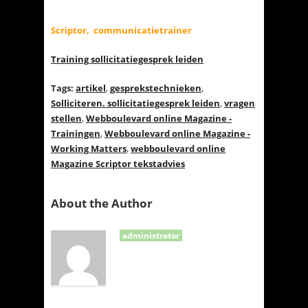
Scriptor, communicatietrainer
Training sollicitatiegesprek leiden
Tags:
artikel
,
gesprekstechnieken
,
Solliciteren. sollicitatiegesprek leiden
,
vragen
stellen
,
Webboulevard online Magazine -
Trainingen
,
Webboulevard online Magazine -
Working Matters
,
webboulevard online
Magazine Scriptor tekstadvies
About the Author
administrator