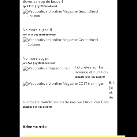
Bovenaan op de ladder!
april 11th | by
Webboulevard
No more sugar! II
juni 14th | by
Webboulevard
No more sugar!
juni 2nd | by
Webboulevard
Futurelearn: The
science of nutrition
januari 13th | by
scriptor
Bri
lja
nt:
de
allerbeste taalclichés én de nieuwe Dikke Van Dale
oktober 6th | by
scriptor
Advertentie