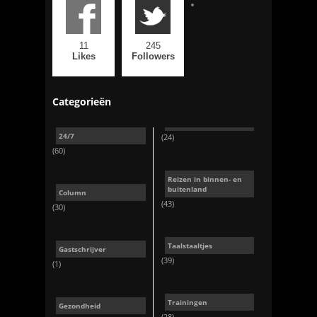
11
245
Likes
Followers
Categorieën
24/7
(24)
(60)
Reizen in binnen- en
buitenland
Column
(43)
(30)
Taalstaaltjes
Gastschrijver
(39)
(1)
Trainingen
Gezondheid
(28)