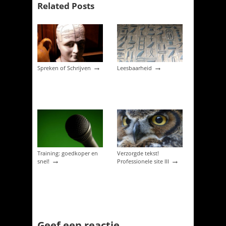
Related Posts
→
→
Spreken of Schrijven
Leesbaarheid
Training: goedkoper en
Verzorgde tekst!
→
→
snel!
Professionele site III
Geef een reactie