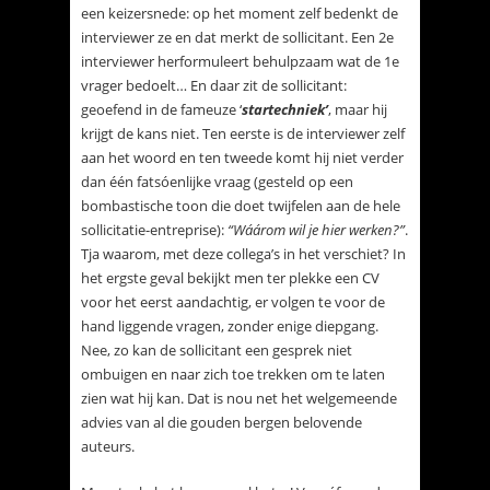
een keizersnede: op het moment zelf bedenkt de
interviewer ze en dat merkt de sollicitant. Een 2e
interviewer herformuleert behulpzaam wat de 1e
vrager bedoelt… En daar zit de sollicitant:
geoefend in de fameuze ‘
startechniek’
, maar hij
krijgt de kans niet. Ten eerste is de interviewer zelf
aan het woord en ten tweede komt hij niet verder
dan één fatsóenlijke vraag (gesteld op een
bombastische toon die doet twijfelen aan de hele
sollicitatie-entreprise):
“Wáárom wil je hier werken?”
.
Tja waarom, met deze collega’s in het verschiet? In
het ergste geval bekijkt men ter plekke een CV
voor het eerst aandachtig, er volgen te voor de
hand liggende vragen, zonder enige diepgang.
Nee, zo kan de sollicitant een gesprek niet
ombuigen en naar zich toe trekken om te laten
zien wat hij kan. Dat is nou net het welgemeende
advies van al die gouden bergen belovende
auteurs.