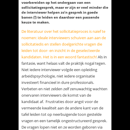
voorbereiden op het ondergaan van een
sollicitatiegesprek, maar er zijn er veel minder die
de ínterviewer helpen zo’n gesprek in goede
banen (!) te leiden en daardoor een passende
keuze te maken.
De literatuur over het sollicitatieproces is naïef te
noemen: ideale interviewers schuiven aan aan de
sollicitatiedis en stellen doelgerichte vragen die
leiden tot door- en inzicht in de geselecteerde
kandidaten. Het is in een woord fantastisch!
Als in
fantasie, want helaas valt de praktijk nogal tegen.
Niet iedere interviewer volgde een opleiding
arbeidspsychologie, niet iedere organisatie
investeert financieel in dure professionals.
Verbeten en niet zelden zelf zenuwachtig wachten
onervaren interviewers de komst van de
kandidaat af. Frustraties door angst voor de
vermeende kwaliteit aan de andere kant van de
tafel leiden tot op neerbuigende toon gestelde
vragen en een tamelijk ongestructureerd gesprek.
De vragen lopen niet en ze worden geboren via