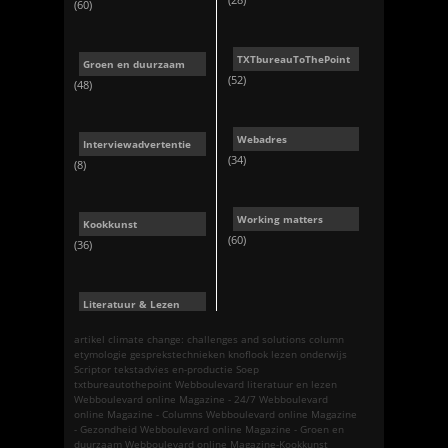
(60)
TXTbureauToThePoint
Groen en duurzaam
(52)
(48)
Webadres
Interviewadvertentie
(34)
(8)
Working matters
Kookkunst
(60)
(36)
Literatuur & Lezen
artikel
climate change: challenges and solutions
column
etymologie
gesprekstechnieken
knoflook
lezen
onderwijs
Scriptor tekstadvies en-productie
Soep
txtbureautothepoint
Webboulevard literatuur en lezen
Webboulevard online Magazine - 24/7
Webboulevard
online Magazine - Columns
Webboulevard online Magazine
- Gezondheid
Webboulevard online Magazine - Groen en
duurzaam
Webboulevard online Magazine-Kookkunst