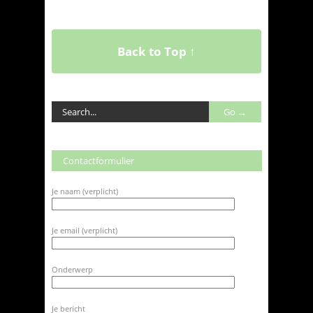
Back to Top ↑
Contactformulier
Je naam (verplicht)
Je email (verplicht)
Onderwerp
Je bericht