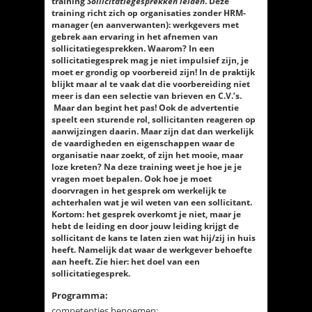
training
Sollicitatiegesprekken leiden
. Deze
training richt zich op organisaties zonder HRM-
manager (en aanverwanten): werkgevers met
gebrek aan ervaring in het afnemen van
sollicitatiegesprekken. Waarom? In een
sollicitatiegesprek mag je niet impulsief zijn, je
moet er grondig op voorbereid zijn! In de praktijk
blijkt maar al te vaak dat die voorbereiding niet
meer is dan een selectie van brieven en C.V.’s.
Maar dan begint het pas! Ook de advertentie
speelt een sturende rol, sollicitanten reageren op
aanwijzingen daarin. Maar zijn dat dan werkelijk
de vaardigheden en eigenschappen waar de
organisatie naar zoekt, of zijn het mooie, maar
loze kreten? Na deze training weet je hoe je je
vragen moet bepalen. Ook hoe je moet
doorvragen in het gesprek om werkelijk te
achterhalen wat je wil weten van een sollicitant.
Kortom: het gesprek overkomt je niet, maar je
hebt de leiding en door jouw leiding krijgt de
sollicitant de kans te laten zien wat hij/zij in huis
heeft. Namelijk dat waar de werkgever behoefte
aan heeft. Zie hier: het doel van een
sollicitatiegesprek.
Programma:
competenties benoemen;