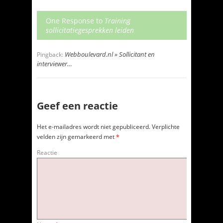
One Response to
Training
sollicitatiegesprekken leiden
Webboulevard.nl » Sollicitant en
Pingback:
interviewer…
Geef een reactie
Het e-mailadres wordt niet gepubliceerd.
Verplichte
velden zijn gemarkeerd met
*
Reactie