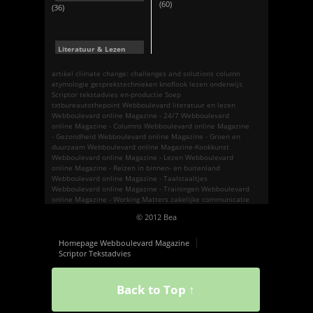
(60)
(36)
Literatuur & Lezen
artikel
climate change: challenges and solutions
column
etymologie
gesprekstechnieken
knoflook
lezen
onderwijs
Scriptor tekstadvies en-productie
Soep
txtbureautothepoint
Webboulevard literatuur en lezen
Webboulevard online Magazine - 24/7
Webboulevard
online Magazine - Columns
Webboulevard online Magazine
- Gezondheid
Webboulevard online Magazine - Groen en
duurzaam
Webboulevard online Magazine-Kookkunst
Webboulevard online Magazine - Lezen
Webboulevard
online Magazine - Reizen in binnen- en buitenland
Webboulevard online Magazine - Taalstaaltjes
Webboulevard online Magazine - Trainingen
Webboulevard
online Magazine - Working Matters
zakelijke communicatie
© 2012 Bea
Homepage Webboulevard Magazine
Scriptor Tekstadvies
Back to Top ↑