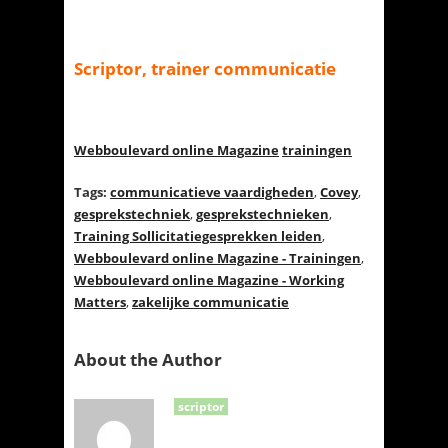
Scriptor, trainer communicatie
Webboulevard online Magazine
trainingen
Tags:
communicatieve vaardigheden
,
Covey
,
gesprekstechniek
,
gesprekstechnieken
,
Training Sollicitatiegesprekken leiden
,
Webboulevard online Magazine - Trainingen
,
Webboulevard online Magazine - Working
Matters
,
zakelijke communicatie
About the Author
scriptor