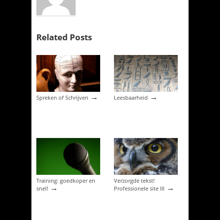
Related Posts
→
→
Spreken of Schrijven
Leesbaarheid
Training: goedkoper en
Verzorgde tekst!
→
→
snel!
Professionele site III