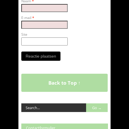
Naam
*
E-mail
*
Site
Back to Top ↑
Contactformulier