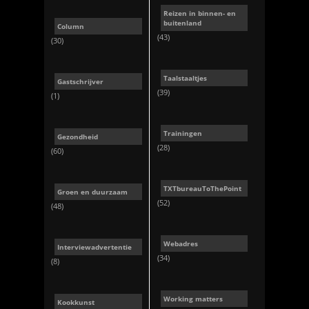
Reizen in binnen- en
buitenland
Column
(43)
(30)
Taalstaaltjes
Gastschrijver
(39)
(1)
Trainingen
Gezondheid
(28)
(60)
TXTbureauToThePoint
Groen en duurzaam
(52)
(48)
Webadres
Interviewadvertentie
(34)
(8)
Working matters
Kookkunst