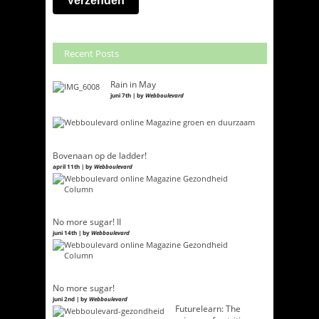
Recent Posts
Rain in May
juni 7th | by
Webboulevard
Bovenaan op de ladder!
april 11th | by
Webboulevard
No more sugar! II
juni 14th | by
Webboulevard
No more sugar!
juni 2nd | by
Webboulevard
Futurelearn: The