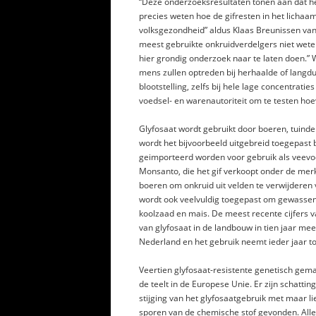
“Deze onderzoeksresultaten tonen aan dat het 
precies weten hoe de gifresten in het licha
volksgezondheid” aldus Klaas Breunissen van 
meest gebruikte onkruidverdelgers niet weten
hier grondig onderzoek naar te laten doen.” 
mens zullen optreden bij herhaalde of langd
blootstelling, zelfs bij hele lage concentrati
voedsel- en warenautoriteit om te testen hoeve
Glyfosaat wordt gebruikt door boeren, tuinder
wordt het bijvoorbeeld uitgebreid toegepast 
geimporteerd worden voor gebruik als veevoe
Monsanto, die het gif verkoopt onder de mer
boeren om onkruid uit velden te verwijderen
wordt ook veelvuldig toegepast om gewassen 
koolzaad en mais. De meest recente cijfers va
van glyfosaat in de landbouw in tien jaar me
Nederland en het gebruik neemt ieder jaar to
Veertien glyfosaat-resistente genetisch g
de teelt in de Europese Unie. Er zijn schatti
stijging van het glyfosaatgebruik met maar l
sporen van de chemische stof gevonden. Alle 