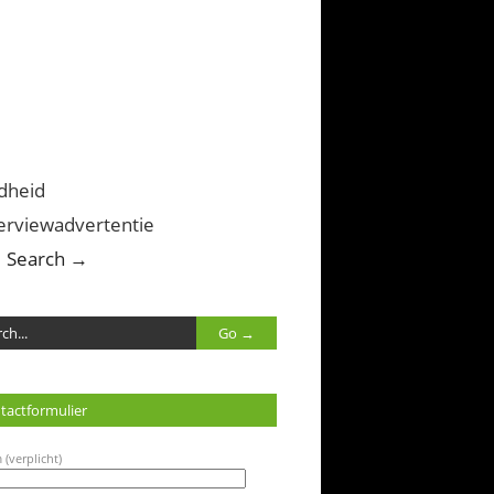
dheid
erviewadvertentie
Search →
tactformulier
 (verplicht)