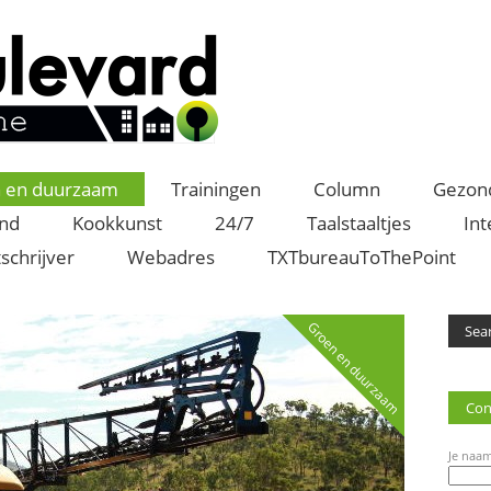
 en duurzaam
Trainingen
Column
Gezon
and
Kookkunst
24/7
Taalstaaltjes
Int
schrijver
Webadres
TXTbureauToThePoint
Groen en duurzaam
Con
Je naam