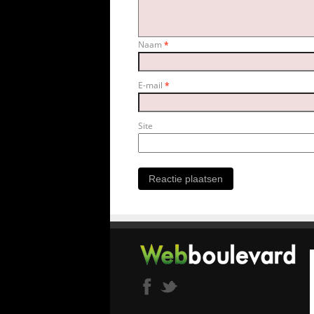
Naam
*
E-mail
*
Site