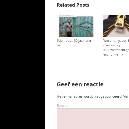
Related Posts
Tsjernobyl, 30 jaar later
Weconomy, een 
→
over een op
duurzaamheid ge
→
economie
Geef een reactie
Het e-mailadres wordt niet gepubliceerd.
Ver
Reactie