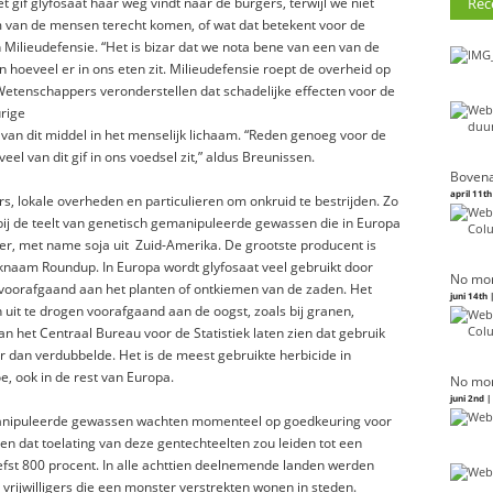
Rec
gif glyfosaat haar weg vindt naar de burgers, terwijl we niet
am van de mensen terecht komen, of wat dat betekent voor de
Milieudefensie. “Het is bizar dat we nota bene van een van de
 hoeveel er in ons eten zit. Milieudefensie roept de overheid op
Wetenschappers veronderstellen dat schadelijke effecten voor de
urige
es van dit middel in het menselijk lichaam. “Reden genoeg voor de
el van dit gif in ons voedsel zit,” aldus Breunissen.
Bovena
april 11th
s, lokale overheden en particulieren om onkruid te bestrijden. Zo
bij de teelt van genetisch gemanipuleerde gewassen die in Europa
r, met name soja uit Zuid-Amerika. De grootste producent is
knaam Roundup. In Europa wordt glyfosaat veel gebruikt door
No mor
 voorafgaand aan het planten of ontkiemen van de zaden. Het
juni 14th 
uit te drogen voorafgaand aan de oogst, zoals bij granen,
n het Centraal Bureau voor de Statistiek laten zien dat gebruik
er dan verdubbelde. Het is de meest gebruikte herbicide in
e, ook in de rest van Europa.
No mor
juni 2nd 
emanipuleerde gewassen wachten momenteel op goedkeuring voor
ngen dat toelating van deze gentechteelten zou leiden tot een
iefst 800 procent. In alle achttien deelnemende landen werden
vrijwilligers die een monster verstrekten wonen in steden.