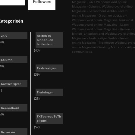
Followers
Magazine - 24/7
Webboulevard online
Magazine - Columns
Webboulevard online
Magazine - Gezondheid
Webboulevard
online Magazine - Groen en duurzaam
Webboulevard online Magazine-Kookkunst
Categorieën
Webboulevard online Magazine - Lezen
Webboulevard online Magazine - Reizen in
binnen- en buitenland
Webboulevard onlin
24/7
Reizen in
Magazine - Taalstaaltjes
Webboulevard
binnen- en
60)
online Magazine - Trainingen
Webboulevar
buitenland
online Magazine - Working Matters
zakelijk
(43)
communicatie
Column
30)
Taalstaaltjes
(39)
Gastschrijver
1)
Trainingen
(28)
Gezondheid
60)
TXTbureauToTh
ePoint
(52)
Groen en