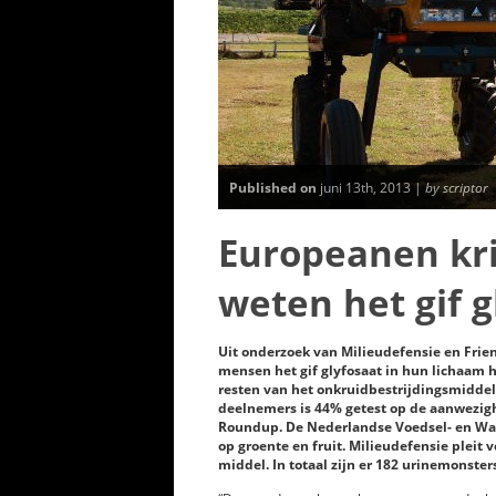
Published on
juni 13th, 2013 |
by scriptor
Europeanen kri
weten het gif 
Uit onderzoek van Milieudefensie en Frien
mensen het gif glyfosaat in hun lichaam h
resten van het onkruidbestrijdingsmiddel
deelnemers is 44% getest op de aanwezig
Roundup. De Nederlandse Voedsel- en Ware
op groente en fruit. Milieudefensie pleit
middel. In totaal zijn er 182 urinemonster