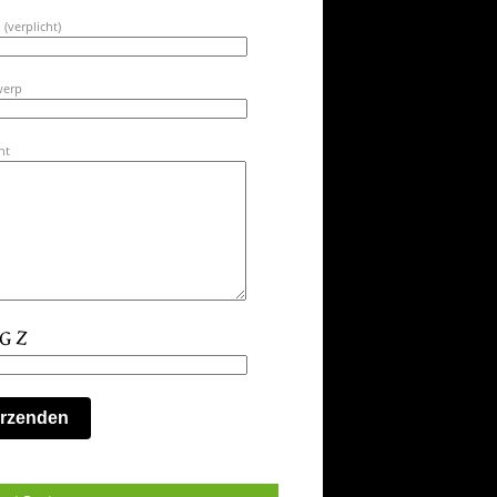
 (verplicht)
werp
ht