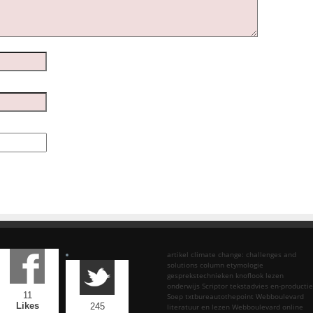
artikel
climate change: challenges and
solutions
column
etymologie
gesprekstechnieken
knoflook
lezen
onderwijs
Scriptor tekstadvies en-productie
11
Soep
txtbureautothepoint
Webboulevard
Likes
245
literatuur en lezen
Webboulevard online