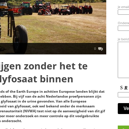
Je email
Onder
Je beric
0
jgen zonder het te
glyfosaat binnen
ds of the Earth Europe in achttien Europese landen blijkt dat
ebben. Bij vijf van de acht Nederlandse proefpersonen zijn
 glyfosaat in de urine gevonden. Van alle Europese
heid van glyfosaat, ook wel bekend onder de merknaam
nautoriteit (NVWA) test niet op de aanwezigheid van dit gif
 voor meer onderzoek en meer controle op dit veelgebruikte
s onderzocht.