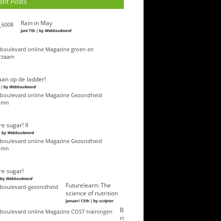
ent Posts
Rain in May
juni 7th | by
Webboulevard
an op de ladder!
 | by
Webboulevard
e sugar! II
| by
Webboulevard
e sugar!
| by
Webboulevard
Futurelearn: The
science of nutrition
januari 13th | by
scriptor
B
ri