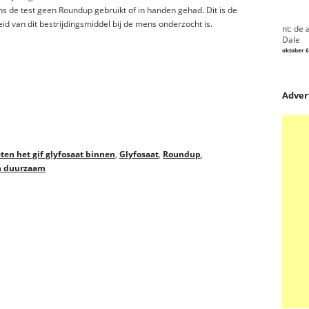
 de test geen Roundup gebruikt of in handen gehad. Dit is de
id van dit bestrijdingsmiddel bij de mens onderzocht is.
nt: de 
Dale
oktober 6
Adver
ten het gif glyfosaat binnen
,
Glyfosaat
,
Roundup
,
n duurzaam