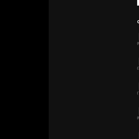
(
(
(
(