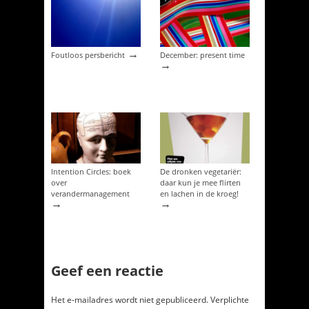
→
Foutloos persbericht
December: present time
→
Intention Circles: boek
De dronken vegetariër:
over
daar kun je mee flirten
verandermanagement
en lachen in de kroeg!
→
→
Geef een reactie
Het e-mailadres wordt niet gepubliceerd.
Verplichte