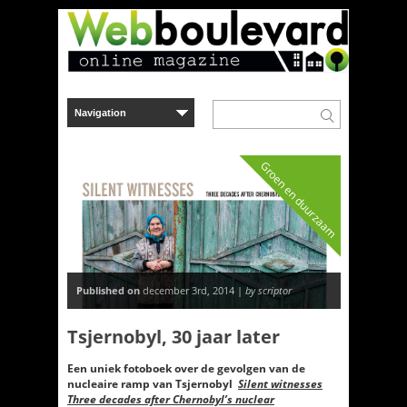
Groen en duurzaam
Published on
december 3rd, 2014 |
by scriptor
Tsjernobyl, 30 jaar later
Een uniek fotoboek over de gevolgen van de
nucleaire ramp van Tsjernobyl
Silent witnesses
Three decades after Chernobyl’s nuclear