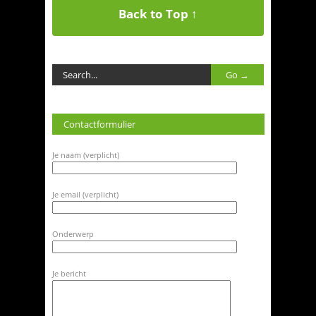
Back to Top ↑
Contactformulier
Je naam (verplicht)
Je email (verplicht)
Onderwerp
Je bericht