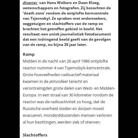
disaster
van Hans Wolkers en Daan Kloeg,
wetenschappers en fotografen. Zij bezochten de
‘death zone’ rondom de ontplofte kerncentrale
van Tsjernobyl. Ze spraken met onderzoekers,
ooggetuigen en slachtoffers van de ramp en
brachten het getroffen gebied in beeld. Het
resultaat: een uniek journalistiek fotodocument
dat een indringend beeld geeft van de gevolgen
van de ramp, nu bijna 30 jaar later.
Ramp
Midden in de nacht van 26 april 1986 ontplofte
reactor nummer 4 van Tsjernobyls kerncentrale.
Grote hoeveelheden radioactief materiaal
kwamen in de atmosfeer terecht en
verontreinigden grote delen van West- en Midden-
Europa. In een straal van 30 kilometer rondom de
reactor was de radioactiviteit zo hoog, dat de
Russische overheid steden en dorpen moest
evacueren. Honderdduizenden mensen verloren
al hun bezittingen, werden ziek of stierven.
Slachtoffers