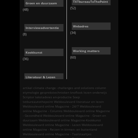
TXTbureauToThePoint
Groen en duurzaam
(52)
(48)
Webadres
Interviewadvertentie
(34)
(8)
Working matters
Kookkunst
(60)
(36)
Literatuur & Lezen
artikel
climate change: challenges and solutions
column
etymologie
gesprekstechnieken
knoflook
lezen
onderwijs
Scriptor tekstadvies en-productie
Soep
txtbureautothepoint
Webboulevard literatuur en lezen
Webboulevard online Magazine - 24/7
Webboulevard
online Magazine - Columns
Webboulevard online Magazine
- Gezondheid
Webboulevard online Magazine - Groen en
duurzaam
Webboulevard online Magazine-Kookkunst
Webboulevard online Magazine - Lezen
Webboulevard
online Magazine - Reizen in binnen- en buitenland
Webboulevard online Magazine - Taalstaaltjes