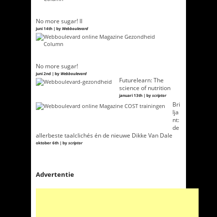
No more sugar! II
juni 14th | by
Webboulevard
No more sugar!
juni 2nd | by
Webboulevard
Futurelearn: The
science of nutrition
januari 13th | by
scriptor
Bri
lja
nt:
de
allerbeste taalclichés én de nieuwe Dikke Van Dale
oktober 6th | by
scriptor
Advertentie