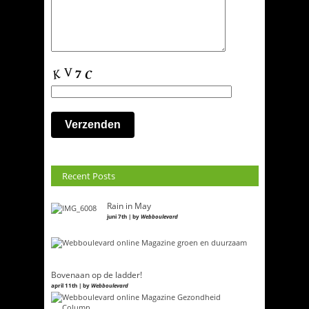
Recent Posts
Rain in May
juni 7th | by
Webboulevard
Bovenaan op de ladder!
april 11th | by
Webboulevard