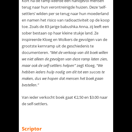
Kort na de ramp keerde een handjevol mensen
terug naar hun verontreinigde huizen. Deze ‘self-
settlers’ wilden per se terug naar hun moederland
en namen het risico van radioactiviteit op de koop
toe. Zoals de 83-jarige babushka Anna, zij leeft een
sober bestaan op haar kleine stukje land. Ze
inspireerde Kloeg en Wolkers de gevolgen van de
grootste kernramp uit de geschiedenis te
documenteren.
“Met de verkoop van dit boek willen
we niet alleen de gevolgen van deze ramp laten zien,
maar ook de self-settlers helpen”
zegt Kloeg.
“We
hebben ieders hulp nodig om dit tot een succes te
maken, dus we hopen dat mensen het boek gaan
bestellen.”
Van ieder verkocht boek gaat €2,50 en $3.00 naar
de self-settlers.
Scriptor