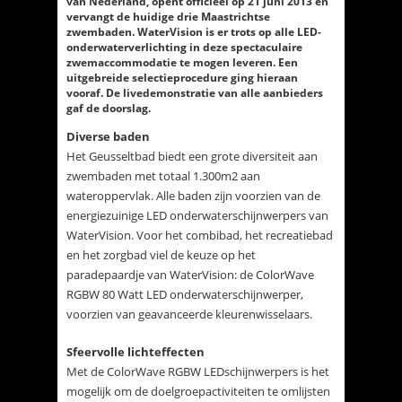
van Nederland, opent officieel op 21 juni 2013 en
vervangt de huidige drie Maastrichtse
zwembaden. WaterVision is er trots op alle LED-
onderwaterverlichting in deze spectaculaire
zwemaccommodatie te mogen leveren. Een
uitgebreide selectieprocedure ging hieraan
vooraf. De livedemonstratie van alle aanbieders
gaf de doorslag.
Diverse baden
Het Geusseltbad biedt een grote diversiteit aan
zwembaden met totaal 1.300m2 aan
wateroppervlak. Alle baden zijn voorzien van de
energiezuinige LED onderwaterschijnwerpers van
WaterVision. Voor het combibad, het recreatiebad
en het zorgbad viel de keuze op het
paradepaardje van WaterVision: de ColorWave
RGBW 80 Watt LED onderwaterschijnwerper,
voorzien van geavanceerde kleurenwisselaars.
Sfeervolle lichteffecten
Met de ColorWave RGBW LEDschijnwerpers is het
mogelijk om de doelgroepactiviteiten te omlijsten