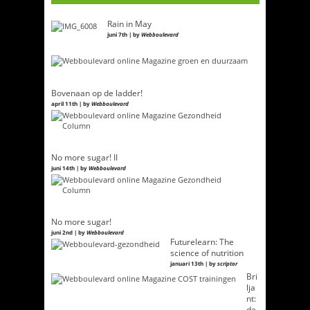
Rain in May
juni 7th | by
Webboulevard
Bovenaan op de ladder!
april 11th | by
Webboulevard
No more sugar! II
juni 14th | by
Webboulevard
No more sugar!
juni 2nd | by
Webboulevard
Futurelearn: The
science of nutrition
januari 13th | by
scriptor
Bri
lja
nt:
de