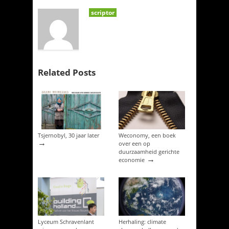
scriptor
Related Posts
Tsjernobyl, 30 jaar later
Weconomy, een boek
→
over een op
duurzaamheid gerichte
→
economie
Lyceum Schravenlant
Herhaling: climate