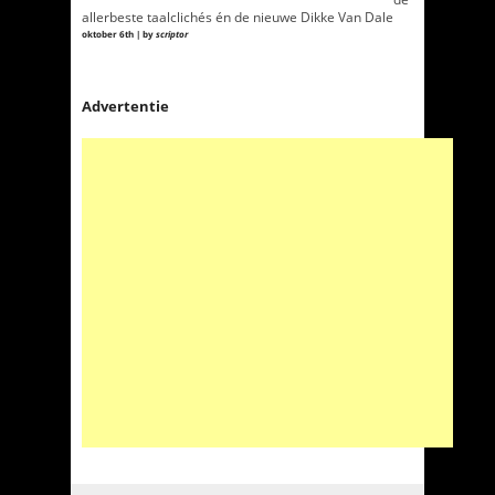
allerbeste taalclichés én de nieuwe Dikke Van Dale
oktober 6th | by
scriptor
Advertentie