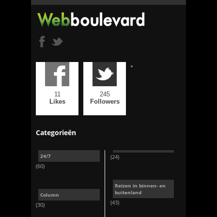
11
245
Likes
Followers
Categorieën
24/7
(24)
(60)
Reizen in binnen- en
buitenland
Column
(43)
(30)