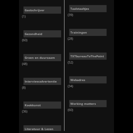
Taalstaaltjes
Gastschrijver
(39)
(1)
Trainingen
Gezondheid
(28)
(60)
TXTbureauToThePoint
Groen en duurzaam
(52)
(48)
Webadres
Interviewadvertentie
(34)
(8)
Working matters
Kookkunst
(60)
(36)
Literatuur & Lezen