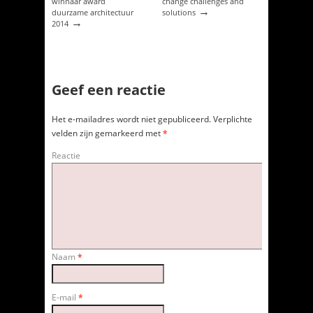
winnaar award
change challenges and
→
duurzame architectuur
solutions
→
2014
Geef een reactie
Het e-mailadres wordt niet gepubliceerd.
Verplichte
velden zijn gemarkeerd met
*
Reactie
Naam
*
E-mail
*