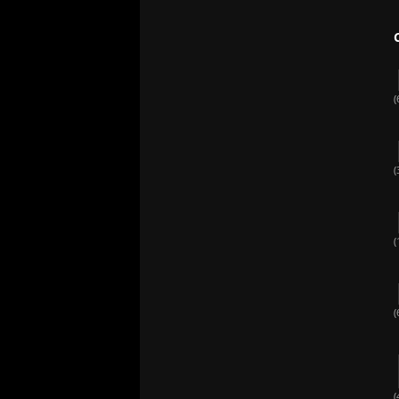
(
(
(
(
(