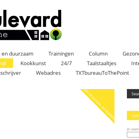
 en duurzaam
Trainingen
Column
Gezon
and
Kookkunst
24/7
Taalstaaltjes
Int
schrijver
Webadres
TXTbureauToThePoint
Reizen in binnen- en buitenland
Con
Je naam