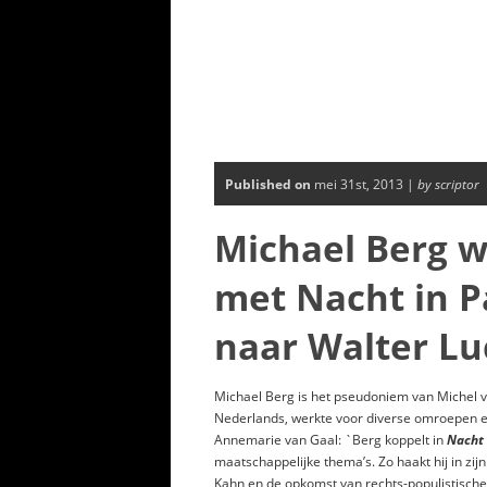
Published on
mei 31st, 2013 |
by scriptor
Michael Berg w
met Nacht in P
naar Walter Lu
Michael Berg is het pseudoniem van Michel 
Nederlands, werkte voor diverse omroepen en
Annemarie van Gaal: `Berg koppelt in
Nacht 
maatschappelijke thema’s. Zo haakt hij in zij
Kahn en de opkomst van rechts-populistische p