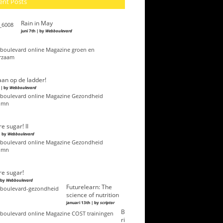
ent Posts
Rain in May
juni 7th | by
Webboulevard
an op de ladder!
 | by
Webboulevard
e sugar! II
| by
Webboulevard
e sugar!
| by
Webboulevard
Futurelearn: The
science of nutrition
januari 13th | by
scriptor
B
ri