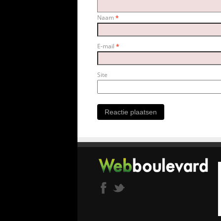
Naam
*
E-mail
*
Site