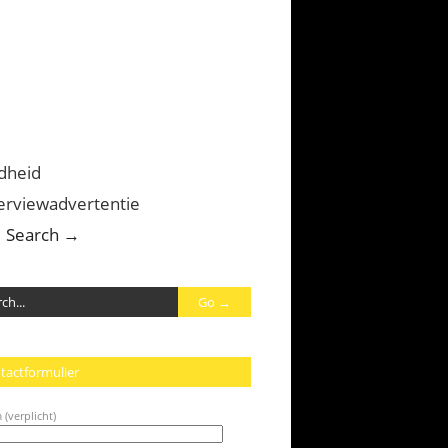
dheid
erviewadvertentie
Search →
tactformulier
 (verplicht)