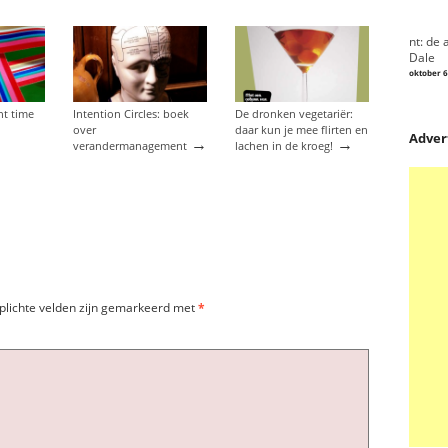
nt: de 
Dale
oktober 6
nt time
Intention Circles: boek
De dronken vegetariër:
over
daar kun je mee flirten en
Adver
→
→
verandermanagement
lachen in de kroeg!
plichte velden zijn gemarkeerd met
*