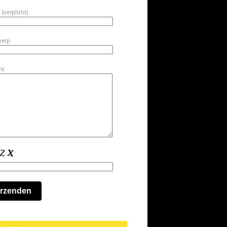
 (verplicht)
werp
ht