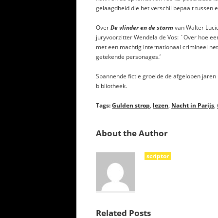
gelaagdheid die het verschil bepaalt tussen e
Over
De vlinder en de storm
van Walter Luci
juryvoorzitter Wendela de Vos: `Over hoe een
met een machtig internationaal crimineel ne
getekende personages.’
Spannende fictie groeide de afgelopen jaren 
bibliotheek.
Tags:
Gulden strop
,
lezen
,
Nacht in Parijs
,
About the Author
scriptor
Related Posts