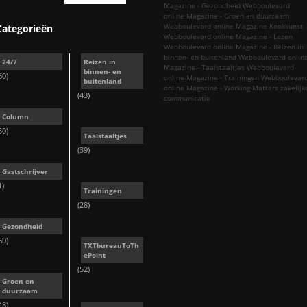
Magazine - Gezondheid
Webboulevard
online Magazine - Groen en duurzaam
Webboulevard online Magazine-Kookkunst
Categorieën
Webboulevard online Magazine - Lezen
Webboulevard online Magazine - Reizen in
binnen- en buitenland
Webboulevard onlin
24/7
Reizen in
Magazine - Taalstaaltjes
Webboulevard
binnen- en
60)
online Magazine - Trainingen
Webboulevar
buitenland
online Magazine - Working Matters
zakelijk
(43)
communicatie
Column
30)
Taalstaaltjes
(39)
Gastschrijver
1)
Trainingen
(28)
Gezondheid
60)
TXTbureauToTh
ePoint
(52)
Groen en
duurzaam
48)