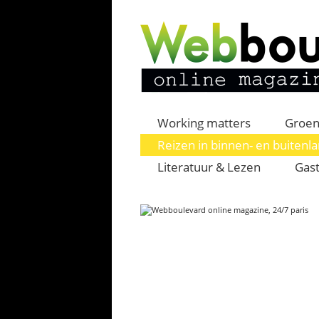
Working matters
Groen
Reizen in binnen- en buitenl
Literatuur & Lezen
Gast