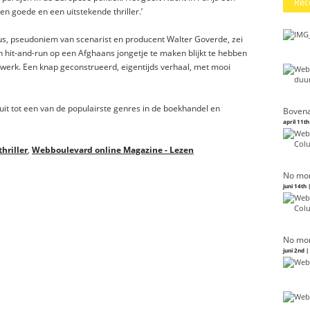
Rec
en goede en een uitstekende thriller.’
us, pseudoniem van scenarist en producent Walter Goverde, zei
 hit-and-run op een Afghaans jongetje te maken blijkt te hebben
twerk. Een knap geconstrueerd, eigentijds verhaal, met mooi
uit tot een van de populairste genres in de boekhandel en
Bovena
april 11th
thriller
,
Webboulevard online Magazine - Lezen
No mor
juni 14th 
No mor
juni 2nd 