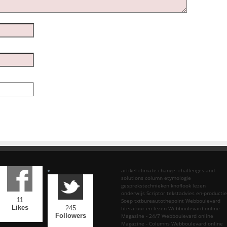
artikel
climate change: challenges and
solutions
column
etymologie
gesprekstechnieken
knoflook
lezen
onderwijs
Scriptor tekstadvies en-productie
11
Soep
txtbureautothepoint
Webboulevard
Likes
245
literatuur en lezen
Webboulevard online
Followers
Magazine - 24/7
Webboulevard online
Magazine - Columns
Webboulevard online