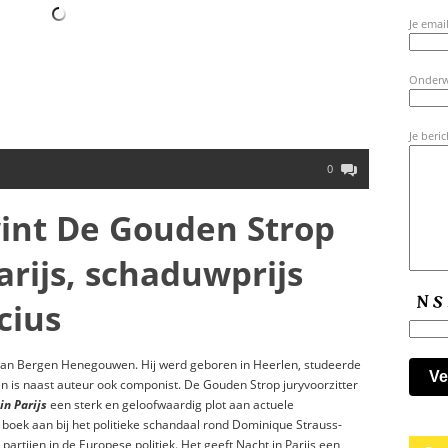
Je email
Onder
Je beric
0
int De Gouden Strop
arijs, schaduwprijs
cius
van Bergen Henegouwen. Hij werd geboren in Heerlen, studeerde
 is naast auteur ook componist. De Gouden Strop juryvoorzitter
in Parijs
een sterk en geloofwaardig plot aan actuele
n boek aan bij het politieke schandaal rond Dominique Strauss-
artijen in de Europese politiek. Het geeft Nacht in Parijs een