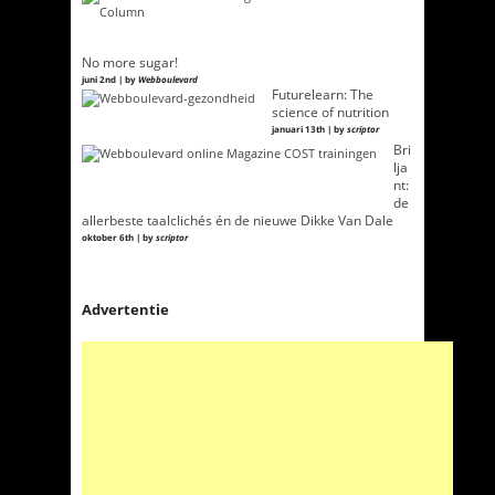
No more sugar!
juni 2nd | by
Webboulevard
Futurelearn: The
science of nutrition
januari 13th | by
scriptor
Bri
lja
nt:
de
allerbeste taalclichés én de nieuwe Dikke Van Dale
oktober 6th | by
scriptor
Advertentie