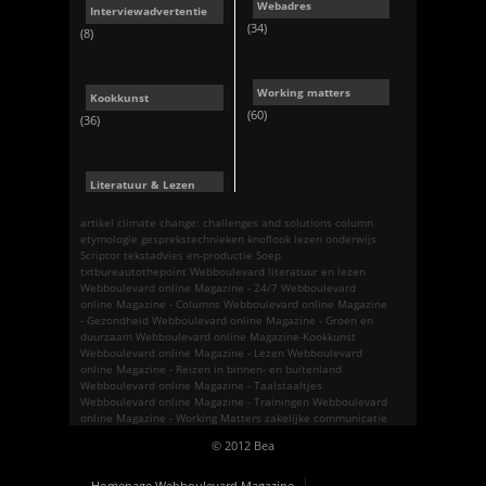
Webadres
Interviewadvertentie
(34)
(8)
Working matters
Kookkunst
(60)
(36)
Literatuur & Lezen
artikel
climate change: challenges and solutions
column
etymologie
gesprekstechnieken
knoflook
lezen
onderwijs
Scriptor tekstadvies en-productie
Soep
txtbureautothepoint
Webboulevard literatuur en lezen
Webboulevard online Magazine - 24/7
Webboulevard
online Magazine - Columns
Webboulevard online Magazine
- Gezondheid
Webboulevard online Magazine - Groen en
duurzaam
Webboulevard online Magazine-Kookkunst
Webboulevard online Magazine - Lezen
Webboulevard
online Magazine - Reizen in binnen- en buitenland
Webboulevard online Magazine - Taalstaaltjes
Webboulevard online Magazine - Trainingen
Webboulevard
online Magazine - Working Matters
zakelijke communicatie
© 2012 Bea
Homepage Webboulevard Magazine