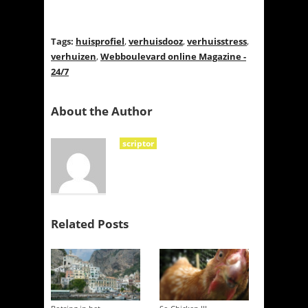
Tags:
huisprofiel
,
verhuisdooz
,
verhuisstress
,
verhuizen
,
Webboulevard online Magazine -
24/7
About the Author
scriptor
Related Posts
→