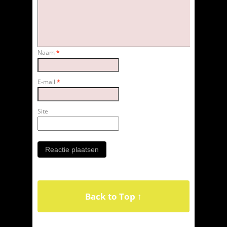
Naam
*
E-mail
*
Site
Back to Top ↑