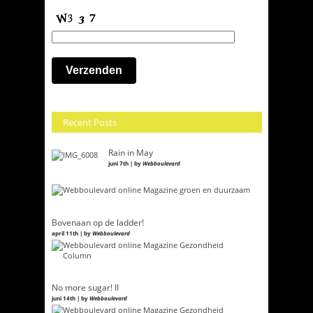
Recent Posts
Rain in May
juni 7th | by
Webboulevard
Bovenaan op de ladder!
april 11th | by
Webboulevard
No more sugar! II
juni 14th | by
Webboulevard