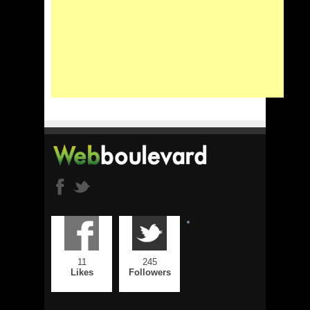
11
245
Likes
Followers