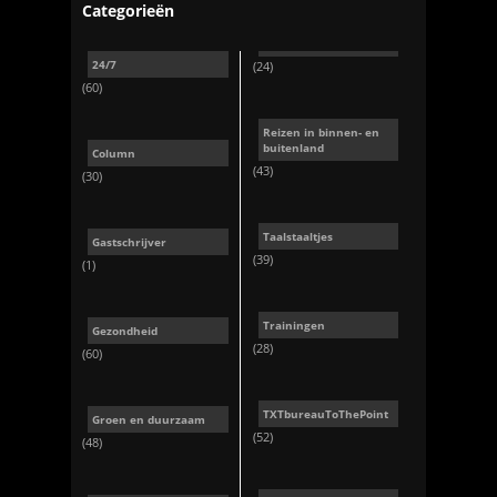
Categorieën
24/7
(24)
(60)
Reizen in binnen- en
buitenland
Column
(43)
(30)
Taalstaaltjes
Gastschrijver
(39)
(1)
Trainingen
Gezondheid
(28)
(60)
TXTbureauToThePoint
Groen en duurzaam
(52)
(48)