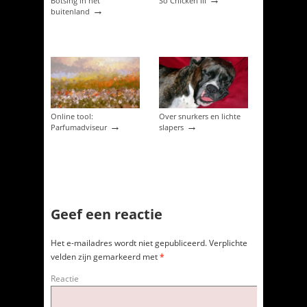
Botsing in het
So Chicken III
→
buitenland
Online tool:
Over snurkers en lichte
→
→
Parfumadviseur
slapers
Geef een reactie
Het e-mailadres wordt niet gepubliceerd.
Verplichte
velden zijn gemarkeerd met
*
Reactie