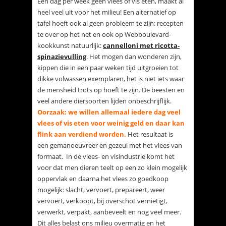
Een dag per week geen vlees of vis eten, maakt al
heel veel uit voor het milieu! Een alternatief op
tafel hoeft ook al geen probleem te zijn: recepten
te over op het net en ook op Webboulevard-
kookkunst natuurlijk:
cannelloni met ricotta-
spinazievulling
. Het mogen dan wonderen zijn,
kippen die in een paar weken tijd uitgroeien tot
dikke volwassen exemplaren, het is niet iets waar
de mensheid trots op hoeft te zijn. De beesten en
veel andere diersoorten lijden onbeschrijflijk.
Oorzaak: we willen allemaal iedere dag veel
vlees of vis eten voor weinig geld en daar kan
flink aan verdiend worden.
Het resultaat is
een gemanoeuvreer en gezeul met het vlees van
formaat. In de vlees- en visindustrie komt het
voor dat men dieren teelt op een zo klein mogelijk
oppervlak en daarna het vlees zo goedkoop
mogelijk: slacht, vervoert, prepareert, weer
vervoert, verkoopt, bij overschot vernietigt,
verwerkt, verpakt, aanbeveelt en nog veel meer.
Dit alles belast ons milieu overmatig en het