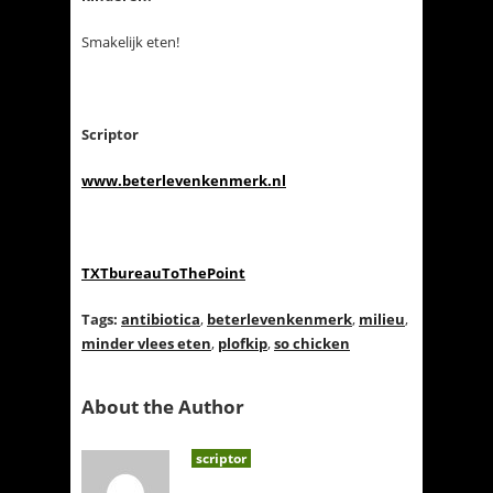
Smakelijk eten!
Scriptor
www.beterlevenkenmerk.nl
TXTbureauToThePoint
Tags:
antibiotica
,
beterlevenkenmerk
,
milieu
,
minder vlees eten
,
plofkip
,
so chicken
About the Author
scriptor