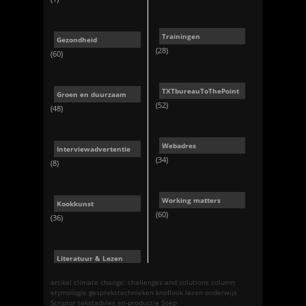
Trainingen
Gezondheid
(28)
(60)
TXTbureauToThePoint
Groen en duurzaam
(52)
(48)
Webadres
Interviewadvertentie
(34)
(8)
Working matters
Kookkunst
(60)
(36)
Literatuur & Lezen
artikel
climate change: challenges and solutions
column
etymologie
gesprekstechnieken
knoflook
lezen
onderwijs
Scriptor tekstadvies en-productie
Soep