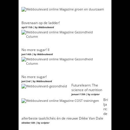
Bovenaan op de ladder!
april 11th | by
Webboulevard
No more sugar! II
juni 14th | by
Webboulevard
No more sugar!
juni 2nd | by
Webboulevard
Futurelearn: The
science of nutrition
januari 13th | by
scriptor
Bri
lja
nt:
de
allerbeste taalclichés én de nieuwe Dikke Van Dale
oktober 6th | by
scriptor