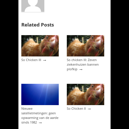
Related Posts
→
So Chicken III
So chicken III: Zeven
ziekenhuizen bannen
→
plofkip
→
Nieuwe
So Chicken II
satellietmetingen: geen
opwarming van de aarde
→
sinds 1982