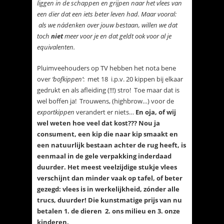
liggen in de schappen en grijpen naar het vlees van
een dier dat een iets beter leven had. Maar vooral:
als we nádenken over jouw bestaan, willen we dat
toch
niet
meer voor je en dat geldt ook voor al je
equivalenten.
Pluimveehouders op TV hebben het nota bene
over
‘bofkippen’
: met 18 i.p.v. 20 kippen bij elkaar
gedrukt en als afleiding (!!!) stro! Toe maar dat is
wel boffen ja! Trouwens, (highbrow…) voor de
exportkippen
verandert er niets…
En oja, of wij
wel weten hoe veel dat kost??? Nou ja
consument, een kip die naar kip smaakt en
een natuurlijk bestaan achter de rug heeft, is
eenmaal in de gele verpakking inderdaad
duurder. Het meest veelzijdige stukje vlees
verschijnt dan minder vaak op tafel, of beter
gezegd: vlees is in werkelijkheid, zónder alle
trucs, duurder! Die kunstmatige prijs van nu
betalen 1. de dieren 2. ons milieu en 3. onze
kinderen.