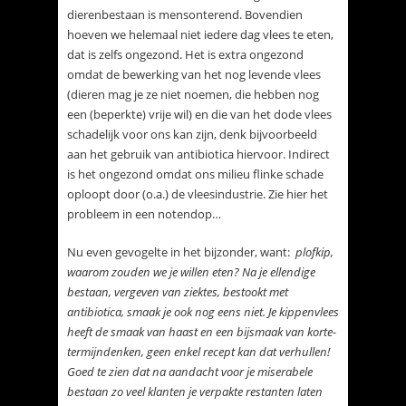
dierenbestaan is mensonterend. Bovendien
hoeven we helemaal niet iedere dag vlees te eten,
dat is zelfs ongezond. Het is extra ongezond
omdat de bewerking van het nog levende vlees
(dieren mag je ze niet noemen, die hebben nog
een (beperkte) vrije wil) en die van het dode vlees
schadelijk voor ons kan zijn, denk bijvoorbeeld
aan het gebruik van antibiotica hiervoor. Indirect
is het ongezond omdat ons milieu flinke schade
oploopt door (o.a.) de vleesindustrie. Zie hier het
probleem in een notendop…
Nu even gevogelte in het bijzonder, want:
plofkip,
waarom zouden we je willen eten? Na je ellendige
bestaan, vergeven van ziektes, bestookt met
antibiotica, smaak je ook nog eens niet. Je kippenvlees
heeft de smaak van haast en een bijsmaak van korte-
termijndenken, geen enkel recept kan dat verhullen!
Goed te zien dat na aandacht voor je miserabele
bestaan zo veel klanten je verpakte restanten laten