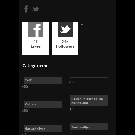
11
245
Likes
Followers
Categorieën
24/7
(24)
(60)
Reizen in binnen- en
buitenland
Column
(43)
(30)
Taalstaaltjes
Gastschrijver
(39)
(1)