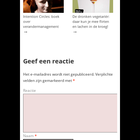
Intention Circles: boek
De dronken vegetariër:
over
daar kun je mee flirten
verandermanagement
en lachen in de kroeg!
→
→
Geef een reactie
Het e-mailadres wordt niet gepubliceerd.
Verplichte
velden zijn gemarkeerd met
*
Reactie
Naam
*