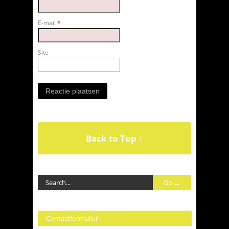
E-mail
*
Site
Back to Top ↑
Contactformulier