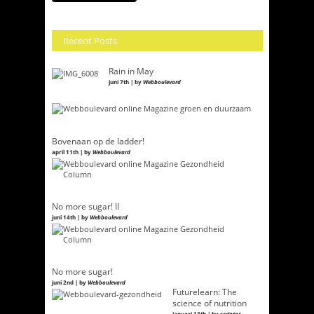
Recent Posts
Rain in May
juni 7th | by
Webboulevard
Bovenaan op de ladder!
april 11th | by
Webboulevard
No more sugar! II
juni 14th | by
Webboulevard
No more sugar!
juni 2nd | by
Webboulevard
Futurelearn: The
science of nutrition
januari 13th | by
scriptor