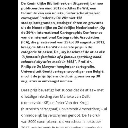
De Koninklijke Bibliotheek en Uitgeverij Lannoo
publiceerden eind 2012 de Atlas De Wit, een
facsimile van een unieke, historische atlas van
cartograaf Frederick De Wit met 158
stadsplattegronden, stadsgezichten en gravures
uit de Noordelijke en Zuidelijke Nederlanden. Op
de 26^th International Cartographic Conference
van de International Cartographic Association
(ICA), die plaatsvond van 25 tot 30 augustus 2013,
kreeg de Atlas De Wit de eerste prijs in de
categorie Atlassen. De jury beschreef de atlas als:
“A fantastic facsimile of a famous sparkling hand-
coloured city atlas made in 1698”
. Prof. dr.
Philippe De Maeyer (hoogleraar cartografie,
Universiteit Gent) vertegenwoordiger van België,
mocht de prijs tijdens de closing session op 30
augustus in ontvangst nemen.
Deze prijs bevestigt het succes dat de atlas – met
drietalige inleiding van Marieke van Delft
(conservator KB) en Peter Van der Krogt
(historisch cartograaf, Universiteit Amsterdam) – al
onmiddellijk bij verschijnen genoot. De 1e druk
van 8000 exemplaren, die verscheen in oktober
2012, was immers in twee maanden uitverkocht.