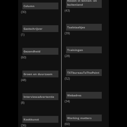
Reizen in binnen- en
buitenland
Column
(43)
(30)
Taalstaaltjes
Gastschrijver
(39)
(1)
Trainingen
Gezondheid
(28)
(60)
TXTbureauToThePoint
Groen en duurzaam
(52)
(48)
Webadres
Interviewadvertentie
(34)
(8)
Working matters
Kookkunst
(60)
(36)