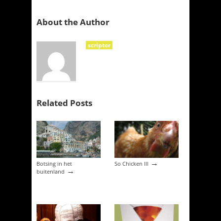
About the Author
scriptor
Related Posts
→
Botsing in het
So Chicken III
→
buitenland