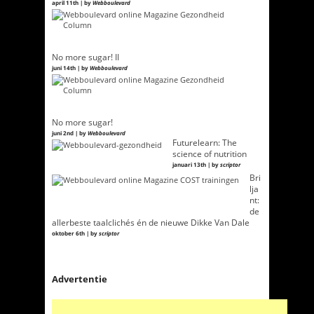
april 11th | by
Webboulevard
No more sugar! II
juni 14th | by
Webboulevard
No more sugar!
juni 2nd | by
Webboulevard
Futurelearn: The
science of nutrition
januari 13th | by
scriptor
Bri
lja
nt:
de
allerbeste taalclichés én de nieuwe Dikke Van Dale
oktober 6th | by
scriptor
Advertentie