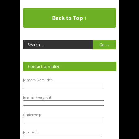
Back to Top ↑
Contactformulier
Je naam (verplicht)
Je email (verplicht)
Onderwerp
Je bericht