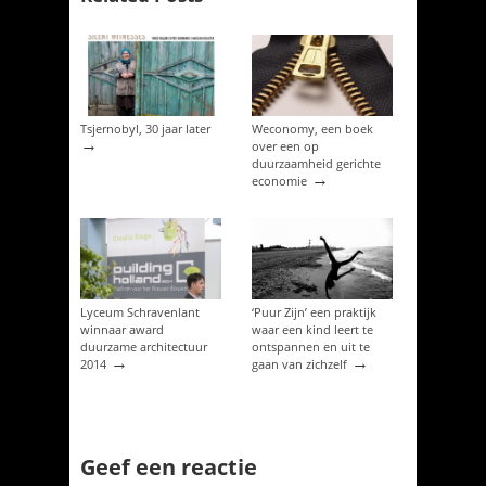
Tsjernobyl, 30 jaar later
Weconomy, een boek
→
over een op
duurzaamheid gerichte
→
economie
Lyceum Schravenlant
‘Puur Zijn’ een praktijk
winnaar award
waar een kind leert te
duurzame architectuur
ontspannen en uit te
→
→
2014
gaan van zichzelf
Geef een reactie