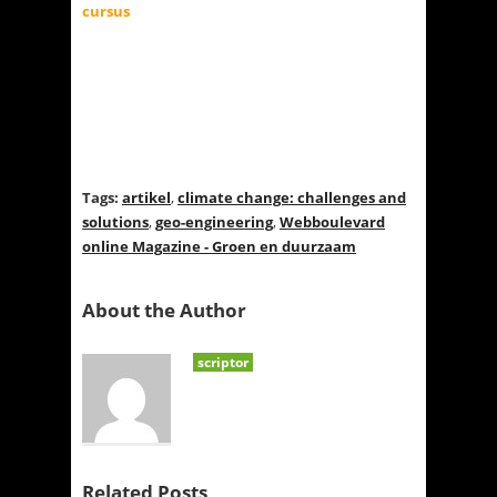
cursus
Tags:
artikel
,
climate change: challenges and
solutions
,
geo-engineering
,
Webboulevard
online Magazine - Groen en duurzaam
About the Author
scriptor
Related Posts