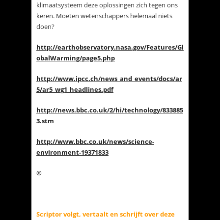
klimaatsysteem deze oplossingen zich tegen ons
keren. Moeten wetenschappers helemaal niets
doen?
http://earthobservatory.nasa.gov/Features/Gl
obalWarming/page5.php
http://www.ipcc.ch/news_and_events/docs/ar
5/ar5_wg1_headlines.pdf
http://news.bbc.co.uk/2/hi/technology/833885
3.stm
http://www.bbc.co.uk/news/science-
environment-19371833
©
Scriptor volgt, vertaalt en schrijft over deze