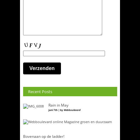
Recent Posts
Rain in May
juni 7th | by
Webboulevard
Bovenaan op de ladder!