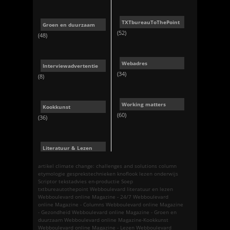
TXTbureauToThePoint
Groen en duurzaam
(52)
(48)
Webadres
Interviewadvertentie
(34)
(8)
Working matters
Kookkunst
(60)
(36)
Literatuur & Lezen
artikel
climate change: challenges and solutions
column
etymologie
gesprekstechnieken
knoflook
lezen
onderwijs
Scriptor tekstadvies en-productie
Soep
txtbureautothepoint
Webboulevard literatuur en lezen
Webboulevard online Magazine - 24/7
Webboulevard
online Magazine - Columns
Webboulevard online Magazine
- Gezondheid
Webboulevard online Magazine - Groen en
duurzaam
Webboulevard online Magazine-Kookkunst
Webboulevard online Magazine - Lezen
Webboulevard